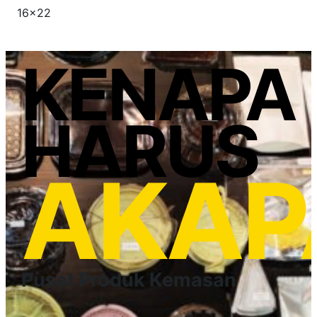
16×22
KENAPA
HARUS
AKAP
Pusat Produk Kemasan