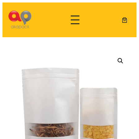
Lewati
ke
konten