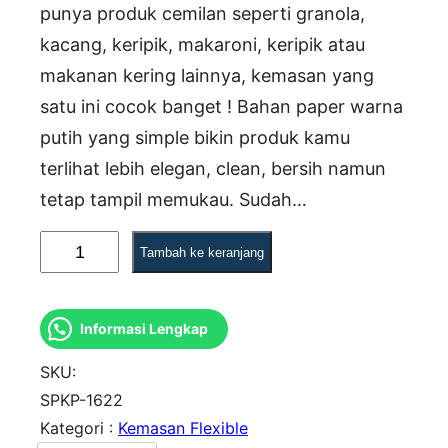
punya produk cemilan seperti granola,
kacang, keripik, makaroni, keripik atau
makanan kering lainnya, kemasan yang
satu ini cocok banget ! Bahan paper warna
putih yang simple bikin produk kamu
terlihat lebih elegan, clean, bersih namun
tetap tampil memukau. Sudah…
K
Tambah ke keranjang
u
a
Informasi Lengkap
n
t
SKU:
i
SPKP-1622
Kategori :
Kemasan Flexible
t