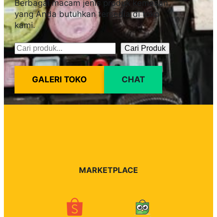
Berbagai macam jenis produk kemasan
yang Anda butuhkan tersedia di toko
kami.
Cari Produk
Pencarian
GALERI TOKO
CHAT
MARKETPLACE