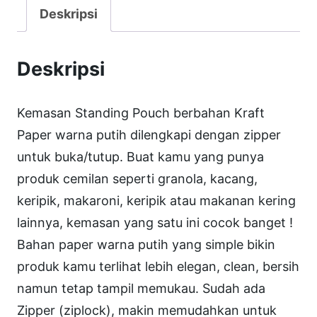
a
Deskripsi
s
S
Deskripsi
t
d
Kemasan Standing Pouch berbahan Kraft
P
Paper warna putih dilengkapi dengan zipper
o
untuk buka/tutup. Buat kamu yang punya
u
produk cemilan seperti granola, kacang,
c
keripik, makaroni, keripik atau makanan kering
h
lainnya, kemasan yang satu ini cocok banget !
S
Bahan paper warna putih yang simple bikin
P
produk kamu terlihat lebih elegan, clean, bersih
K
namun tetap tampil memukau. Sudah ada
P
Zipper (ziplock), makin memudahkan untuk