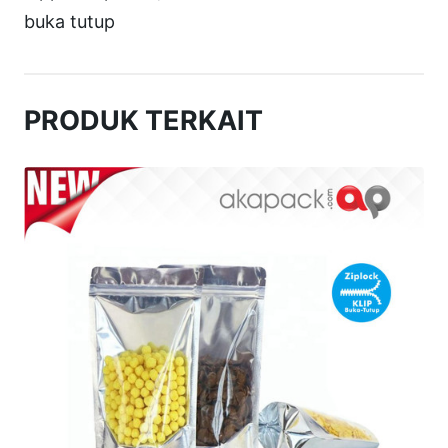
+
buka tutup
Z
I
P
PRODUK TERKAIT
1
6
×
2
2