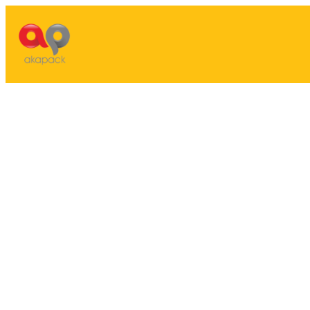
Lewati
ke
konten