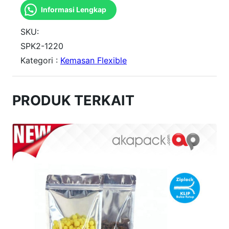
Informasi Lengkap
n
t
SKU:
i
SPK2-1220
Kategori :
Kemasan Flexible
t
a
s
PRODUK TERKAIT
S
t
d
P
o
u
c
h