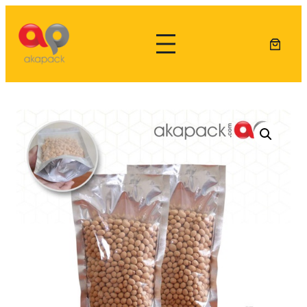
Lewati
ke
konten