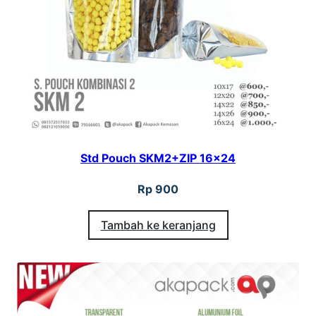
S
P
K
2
1
2
×
Std Pouch SKM2+ZIP 16×24
2
0
Rp
900
Tambah ke keranjang