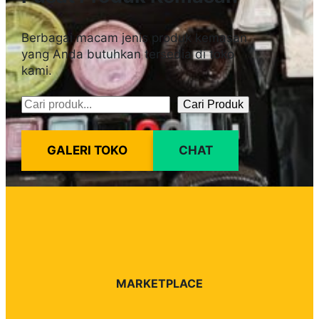
Berbagai macam jenis produk kemasan
yang Anda butuhkan tersedia di toko
kami.
Cari Produk
Pencarian
GALERI TOKO
CHAT
MARKETPLACE