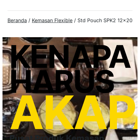
Beranda
/
Kemasan Flexible
/ Std Pouch SPK2 12×20
KENAPA
HARUS
AKAP
Pusat Produk Kemasan