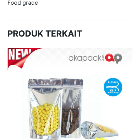
h
Food grade
+
Z
I
PRODUK TERKAIT
P
1
4
×
2
2