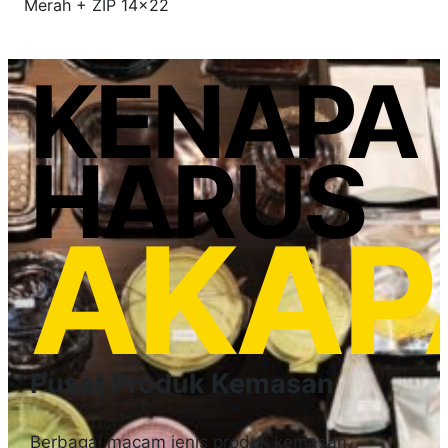
Merah + ZIP 14×22
KENAPA
HARUS
AKAP
Pusat Produk Kemasan
Berbagai macam jenis produk kemasan