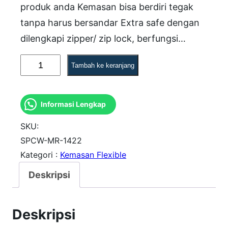
produk anda Kemasan bisa berdiri tegak
tanpa harus bersandar Extra safe dengan
dilengkapi zipper/ zip lock, berfungsi…
K
Tambah ke keranjang
u
a
Informasi Lengkap
n
t
SKU:
i
SPCW-MR-1422
Kategori :
Kemasan Flexible
t
a
Deskripsi
s
S
Deskripsi
t