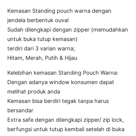
d
Kemasan Standing pouch warna dengan
P
jendela berbentuk ouval
o
Sudah dilengkapi dengan zipper (memudahkan
u
untuk buka tutup kemasan)
c
terdiri dari 3 varian warna;
h
Hitam, Merah, Putih & Hijau
S
P
Kelebihan kemasan Standing Pouch Warna:
C
Dengan adanya window konsumen dapat
W
melihat produk anda
M
Kemasan bisa berdiri tegak tanpa harus
e
bersandar
r
Extra safe dengan dilengkapi zipper/ zip lock,
a
berfungsi untuk tutup kembali setelah di buka