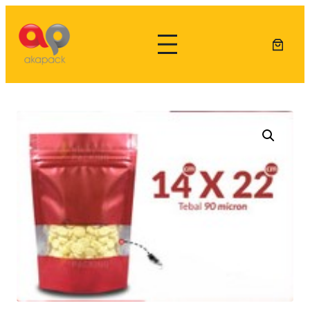
Lewati
ke
konten