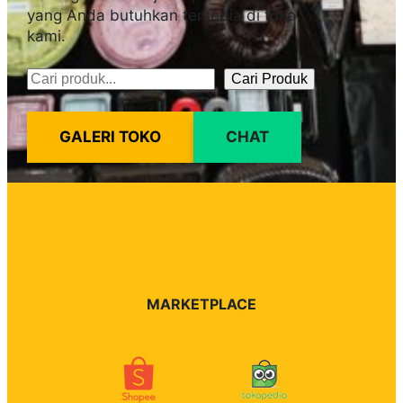
yang Anda butuhkan tersedia di toko
kami.
Cari Produk
Pencarian
GALERI TOKO
CHAT
MARKETPLACE