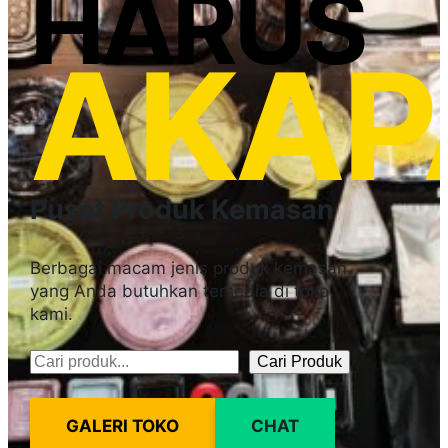
HARUS
AKAP
Pusat Produk Kemasan
Berbagai macam jenis produk kemasan
yang Anda butuhkan tersedia di toko
kami.
Cari Produk
Pencarian
GALERI TOKO
CHAT