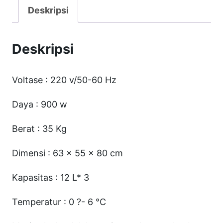
a
Deskripsi
s
S
Deskripsi
L
M
Voltase : 220 v/50-60 Hz
-
S
Daya : 900 w
M
Berat : 35 Kg
3
1
Dimensi : 63 x 55 x 80 cm
2
Kapasitas : 12 L* 3
T
r
Temperatur : 0 ?- 6 °C
i