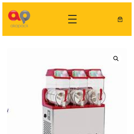
Lewati
ke
konten