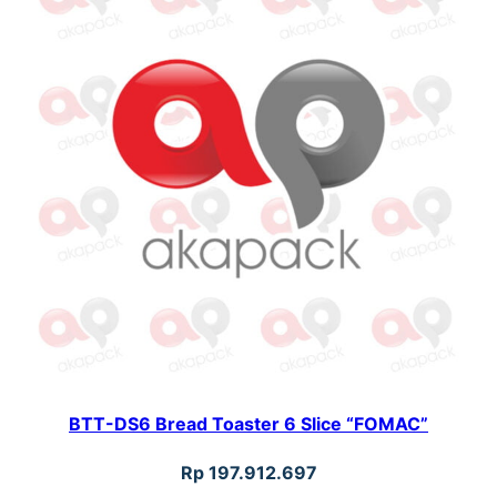
"
F
O
M
A
C
"
BTT-DS6 Bread Toaster 6 Slice “FOMAC”
Rp
197.912.697