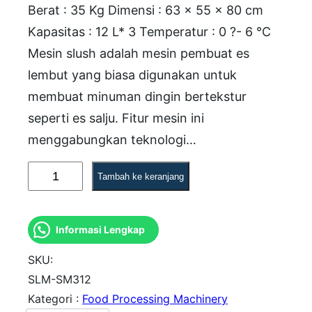
Berat : 35 Kg Dimensi : 63 x 55 x 80 cm
Kapasitas : 12 L* 3 Temperatur : 0 ?- 6 °C
Mesin slush adalah mesin pembuat es
lembut yang biasa digunakan untuk
membuat minuman dingin bertekstur
seperti es salju. Fitur mesin ini
menggabungkan teknologi…
K
Tambah ke keranjang
u
a
Informasi Lengkap
n
t
SKU:
i
SLM-SM312
Kategori :
Food Processing Machinery
t