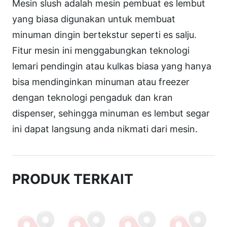
p
Mesin slush adalah mesin pembuat es lembut
l
yang biasa digunakan untuk membuat
e
minuman dingin bertekstur seperti es salju.
S
Fitur mesin ini menggabungkan teknologi
l
lemari pendingin atau kulkas biasa yang hanya
u
bisa mendinginkan minuman atau freezer
s
dengan teknologi pengaduk dan kran
h
dispenser, sehingga minuman es lembut segar
M
ini dapat langsung anda nikmati dari mesin.
a
c
h
PRODUK TERKAIT
i
n
e