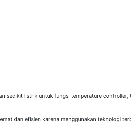
A
R
F
1
0
H
G
a
s
O
ikit listrik untuk fungsi temperature controller, t
v
e
n
at dan efisien karena menggunakan teknologi terbar
"