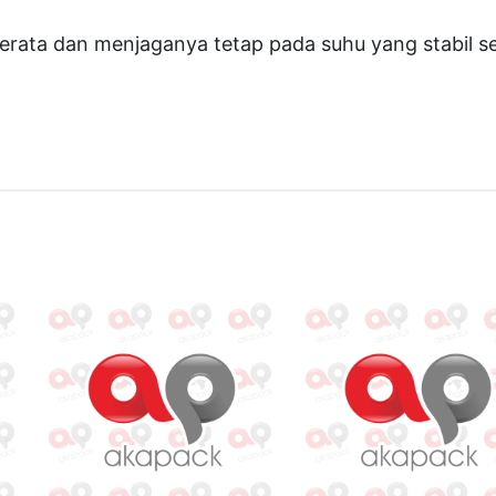
F
erata dan menjaganya tetap pada suhu yang stabil 
O
M
A
C
"