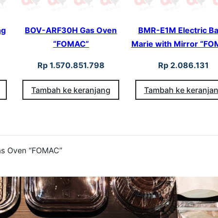
ng
BOV-ARF30H Gas Oven
BMR-E1M Electric Ba
“FOMAC”
Marie with Mirror “F
Rp
1.570.851.798
Rp
2.086.131
Tambah ke keranjang
Tambah ke keranja
as Oven “FOMAC”