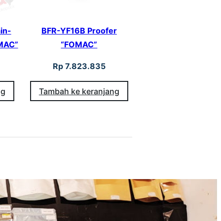
in-
BFR-YF16B Proofer
OMAC”
“FOMAC”
Rp
7.823.835
ng
Tambah ke keranjang