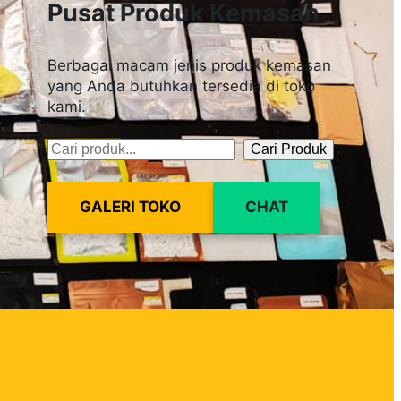
Pusat Produk Kemasan
Berbagai macam jenis produk kemasan
yang Anda butuhkan tersedia di toko
kami.
Cari Produk
Pencarian
GALERI TOKO
CHAT