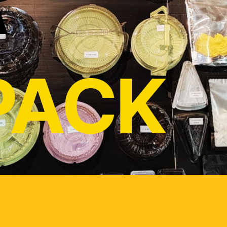
A
PACK