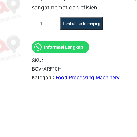
sangat hemat dan efisien…
K
Tambah ke keranjang
u
a
Informasi Lengkap
n
t
SKU:
i
BOV-ARF10H
Kategori :
Food Processing Machinery
t
a
s
B
O
V
-