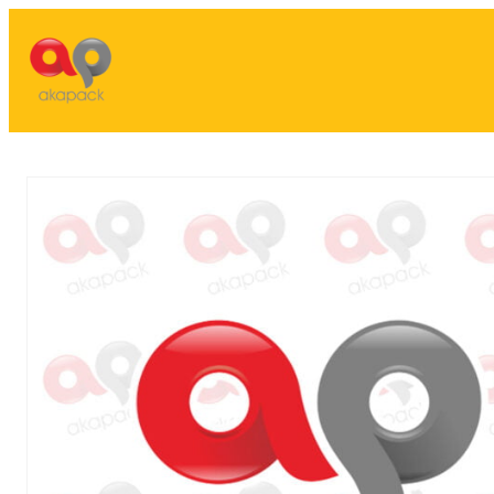
Lewati
ke
konten