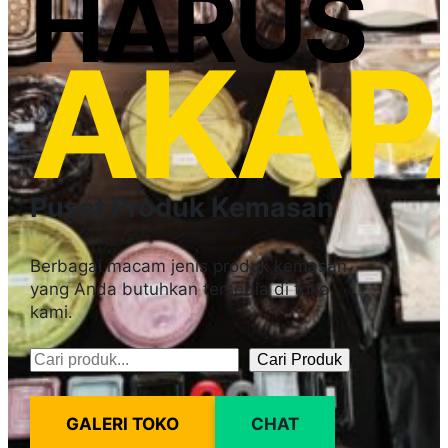
HARUS
AKAP
Pusat Produk Kemasan
Berbagai macam jenis produk kemasan
yang Anda butuhkan tersedia di toko
kami.
Cari Produk
Pencarian
GALERI TOKO
CHAT