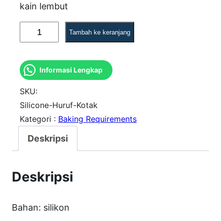
kain lembut
K
Tambah ke keranjang
u
a
Informasi Lengkap
n
t
SKU:
i
Silicone-Huruf-Kotak
Kategori :
Baking Requirements
t
a
Deskripsi
s
S
Deskripsi
i
l
Bahan: silikon
i