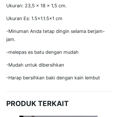
c
Ukuran: 23,5 x 18 x 1,5 cm.
o
Ukuran Es: 1.5×1.1.5×1 cm
n
e
-Minuman Anda tetap dingin selama berjam-
H
jam.
u
-melepas es batu dengan mudah
r
u
-Mudah untuk dibersihkan
f
k
-Harap bersihkan baki dengan kain lembut
o
t
a
PRODUK TERKAIT
k