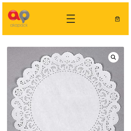
Lewati
ke
konten