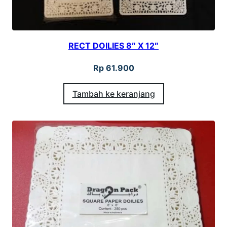
L
I
E
RECT DOILIES 8″ X 12″
S
Rp
61.900
9
.
Tambah ke keranjang
5
"
P
U
T
I
H