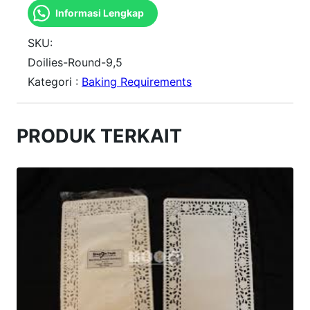
Informasi Lengkap
n
t
SKU:
i
Doilies-Round-9,5
Kategori :
Baking Requirements
t
a
s
PRODUK TERKAIT
R
O
U
N
D
D
O
I