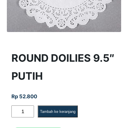
ROUND DOILIES 9.5″
PUTIH
Rp
52.800
K
Tambah ke keranjang
u
a