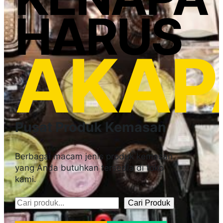
HARUS
AKAP
Pusat Produk Kemasan
Berbagai macam jenis produk kemasan
yang Anda butuhkan tersedia di toko
kami.
Cari Produk
Pencarian