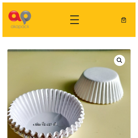
Lewati
ke
konten