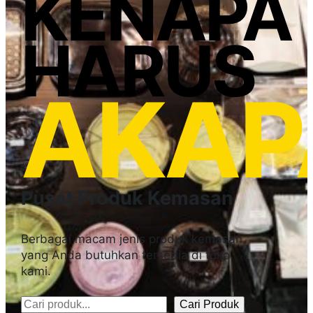
KENAPA
HARUS
AKAP
Pusat Produk Kemasan
Berbagai macam jenis produk kemasan
yang Anda butuhkan tersedia di toko
kami.
Cari Produk
Pencarian