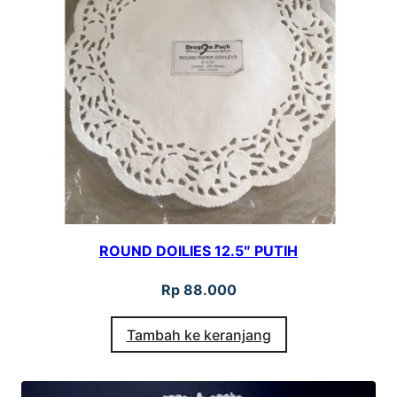
B
L
A
C
K
9
5
-
4
3
ROUND DOILIES 12.5″ PUTIH
Rp
88.000
Tambah ke keranjang