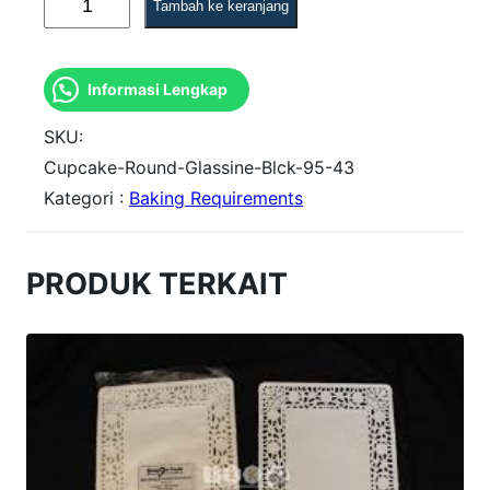
Tambah ke keranjang
u
a
Informasi Lengkap
n
t
SKU:
i
Cupcake-Round-Glassine-Blck-95-43
Kategori :
Baking Requirements
t
a
s
PRODUK TERKAIT
R
O
U
N
D
C