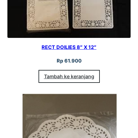
U
P
C
A
K
RECT DOILIES 8″ X 12″
E
Rp
61.900
G
L
Tambah ke keranjang
A
S
S
I
N
E