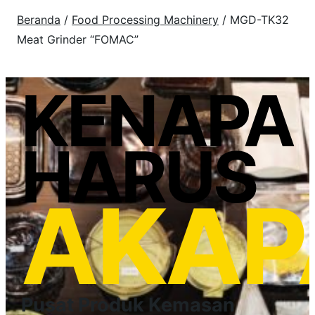
Beranda
/
Food Processing Machinery
/ MGD-TK32
Meat Grinder “FOMAC”
KENAPA
HARUS
AKAP
Pusat Produk Kemasan