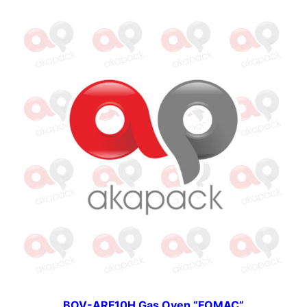
BOV-ARF10H Gas Oven “FOMAC”