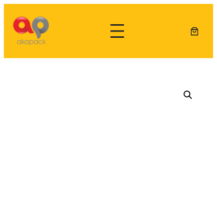
Lewati
ke
konten