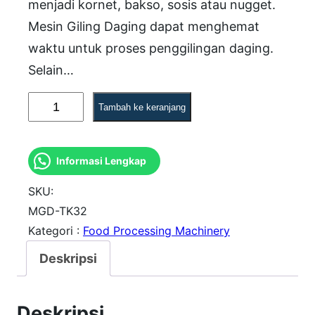
menjadi kornet, bakso, sosis atau nugget.
Mesin Giling Daging dapat menghemat
waktu untuk proses penggilingan daging.
Selain…
K
Tambah ke keranjang
u
a
Informasi Lengkap
n
t
SKU:
i
MGD-TK32
Kategori :
Food Processing Machinery
t
a
Deskripsi
s
M
Deskripsi