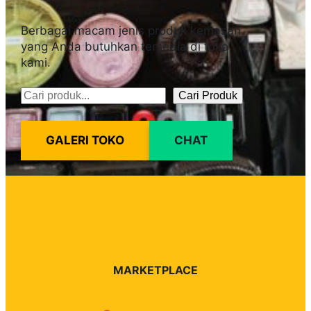
Berbagai macam jenis produk kemasan
yang Anda butuhkan tersedia di toko
kami.
Cari Produk
Pencarian
GALERI TOKO
CHAT
MARKETPLACE