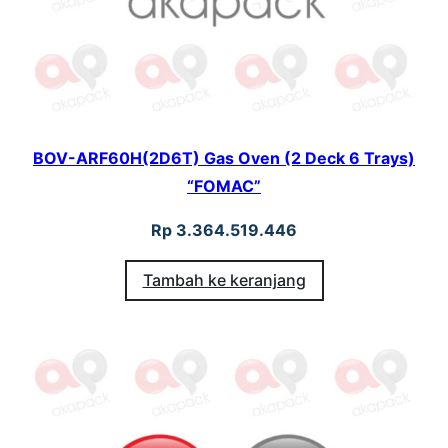
BOV-ARF60H(2D6T) Gas Oven (2 Deck 6 Trays)
“FOMAC”
Rp
3.364.519.446
Tambah ke keranjang