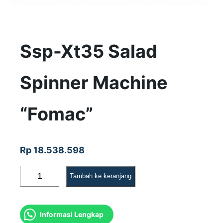
Ssp-Xt35 Salad
Spinner Machine
“Fomac”
Rp
18.538.598
K
Tambah ke keranjang
u
a
Informasi Lengkap
n