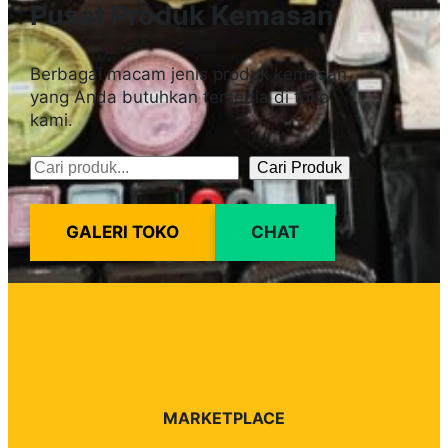
Pusat Produk Kemasan
Berbagai macam jenis produk kemasan
yang Anda butuhkan tersedia di toko
kami.
Cari Produk
Pencarian
GALERI TOKO
CHAT
MARKETPLACE