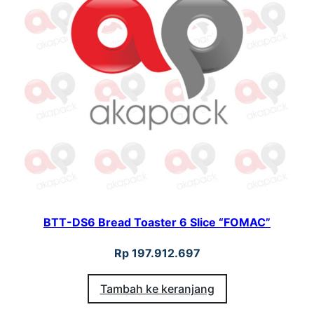
i
n
e
"
F
o
m
a
c
"
BTT-DS6 Bread Toaster 6 Slice “FOMAC”
Rp
197.912.697
Tambah ke keranjang