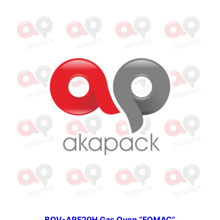
BOV-ARF20H Gas Oven “FOMAC”