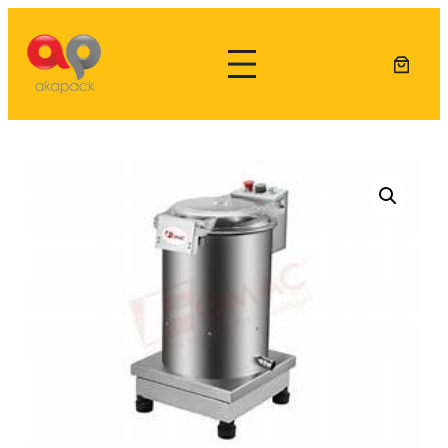
Lewati
ke
konten