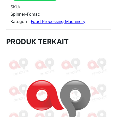
t
SKU:
i
Spinner-Fomac
Kategori :
Food Processing Machinery
t
a
s
PRODUK TERKAIT
S
s
p
-
X
t
3
5
S