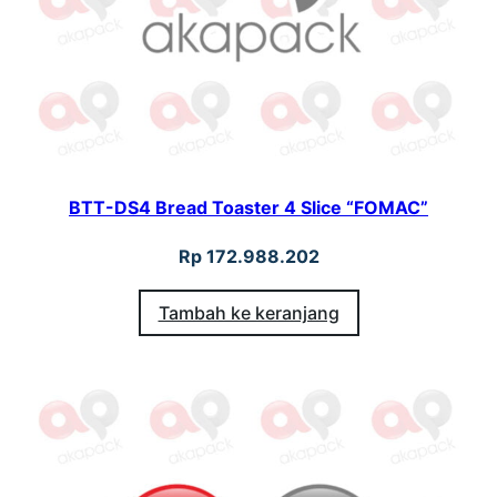
a
l
a
d
S
p
BTT-DS4 Bread Toaster 4 Slice “FOMAC”
i
n
Rp
172.988.202
n
Tambah ke keranjang
e
r
M
a
c
h