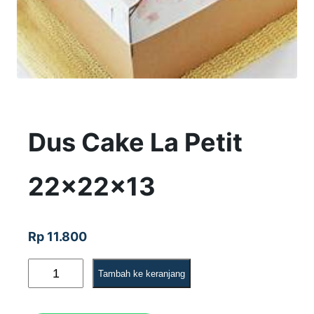
Dus Cake La Petit
22x22x13
Rp
11.800
K
Tambah ke keranjang
u
a