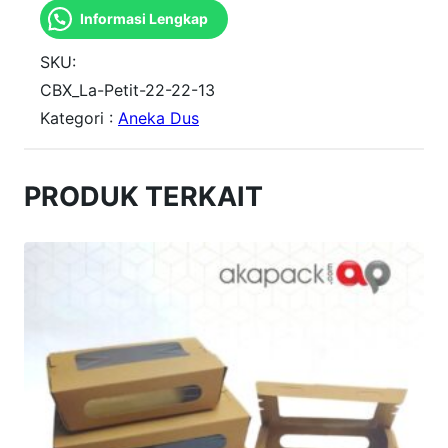
Informasi Lengkap
n
t
SKU:
i
CBX_La-Petit-22-22-13
Kategori :
Aneka Dus
t
a
s
PRODUK TERKAIT
D
u
s
C
a
k
e
L