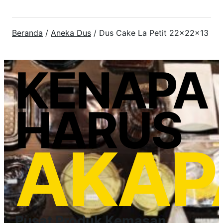
Beranda
/
Aneka Dus
/ Dus Cake La Petit 22x22x13
KENAPA
HARUS
AKAP
Pusat Produk Kemasan