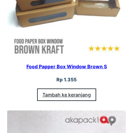
a
P
e
t
i
t
2
Food Papper Box Window Brown S
2
x
Rp
1.355
2
Tambah ke keranjang
2
x
1
3