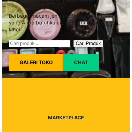
Berbagai macam jenis produk kemasan
yang Anda butuhkan tersedia di toko
kami.
Cari Produk
Pencarian
GALERI TOKO
CHAT
MARKETPLACE