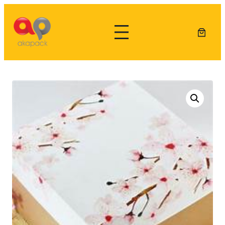
Lewati
ke
konten