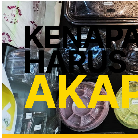
KENAP
HARUS
AKA