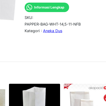
a
Informasi Lengkap
n
t
SKU:
i
PAPPER-BAG-WHT-14,5-11-NFB
Kategori :
Aneka Dus
t
a
s
P
a
p
e
r
B
a
g