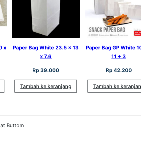
W
h
i
t
e
0 x
Paper Bag White 23.5 x 13
Paper Bag GP White 10
x 7.6
11 + 3
1
4
Rp
39.000
Rp
42.200
.
Tambah ke keranjang
Tambah ke keranja
5
x
1
1
N
lat Buttom
o