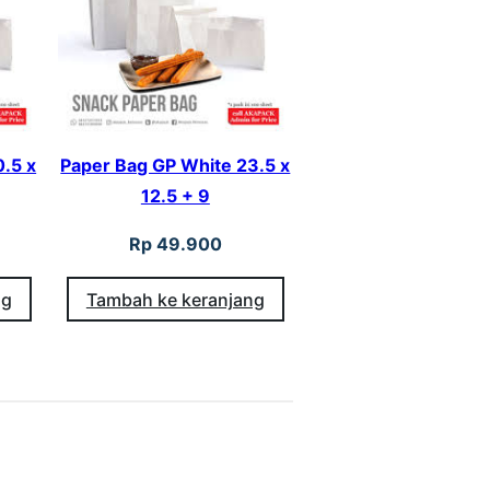
.5 x
Paper Bag GP White 23.5 x
12.5 + 9
Rp
49.900
ng
Tambah ke keranjang