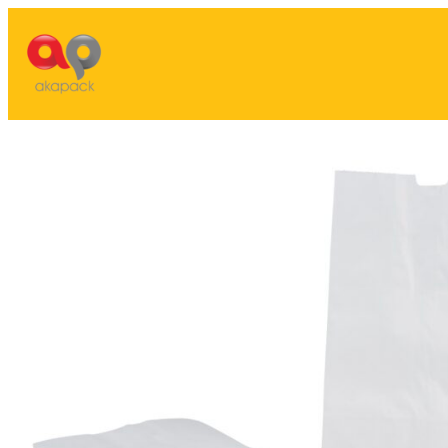
Lewati
ke
konten