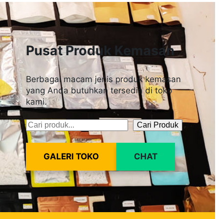
Pusat Produk Kemasan
Berbagai macam jenis produk kemasan
yang Anda butuhkan tersedia di toko
kami.
Cari Produk
Pencarian
GALERI TOKO
CHAT