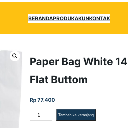
BERANDA
PRODUK
AKUN
KONTAK
Paper Bag White 14
Flat Buttom
Rp
77.400
K
Tambah ke keranjang
u