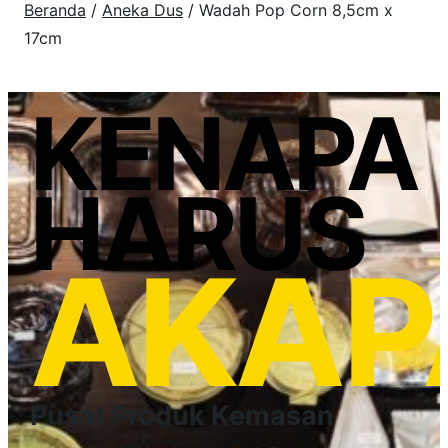
Beranda
/
Aneka Dus
/ Wadah Pop Corn 8,5cm x
17cm
KENAPA
HARUS
AKAP
Pusat Produk Kemasan