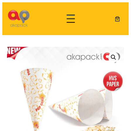
Lewati
ke
konten