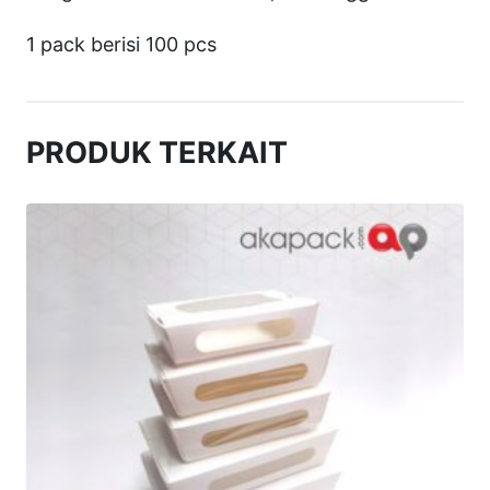
P
1 pack berisi 100 pcs
o
p
C
PRODUK TERKAIT
o
r
n
8
,
5
c
m
x
1