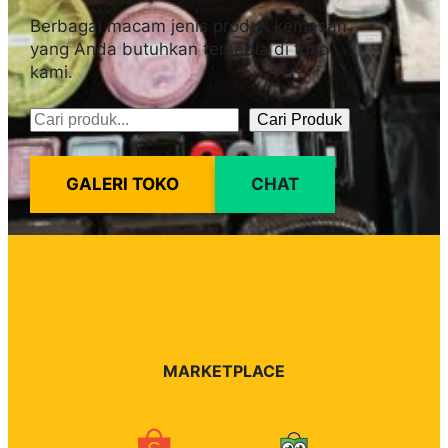
Berbagai macam jenis produk kemasan
yang Anda butuhkan tersedia di toko
kami.
Cari Produk
Pencarian
GALERI TOKO
CHAT
MARKETPLACE