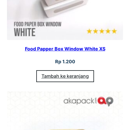
7
c
m
Food Papper Box Window White XS
Rp
1.200
Tambah ke keranjang