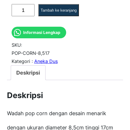
K
Tambah ke keranjang
u
a
Informasi Lengkap
n
t
SKU:
i
POP-CORN-8,517
Kategori :
Aneka Dus
t
a
Deskripsi
s
W
Deskripsi
a
d
Wadah pop corn dengan desain menarik
a
h
dengan ukuran diameter 8,5cm tinggi 17cm