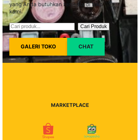
yang Anda butuhkan tersedia di toko
kami.
Cari Produk
Pencarian
GALERI TOKO
CHAT
MARKETPLACE