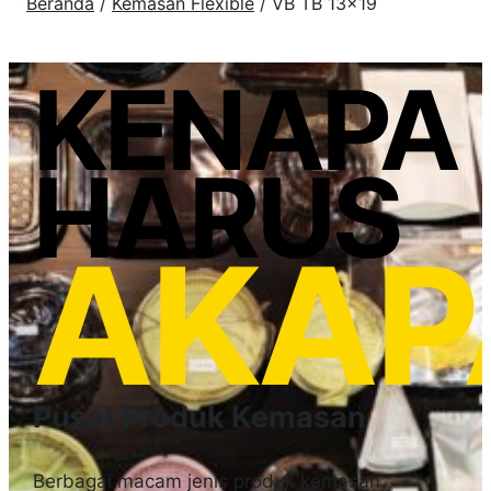
Beranda
/
Kemasan Flexible
/ VB TB 13×19
KENAPA
HARUS
AKAP
Pusat Produk Kemasan
Berbagai macam jenis produk kemasan