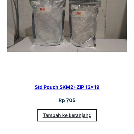
Std Pouch SKM2+ZIP 12×19
Rp
705
Tambah ke keranjang