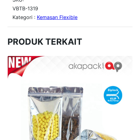
i
VBTB-1319
Kategori :
Kemasan Flexible
t
a
s
PRODUK TERKAIT
V
B
T
B
1
3
×
1
9