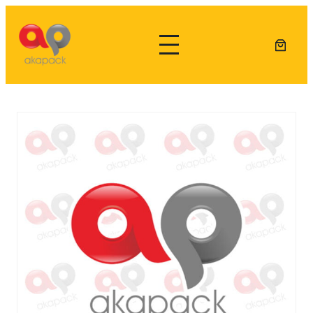
Lewati
ke
konten