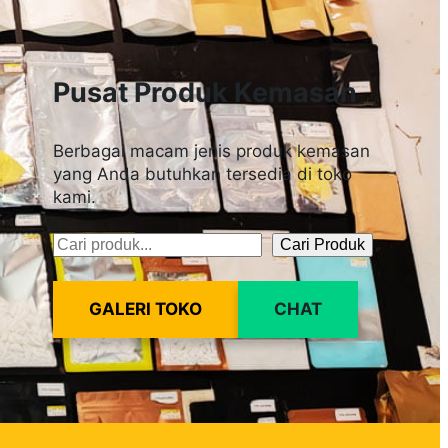
Pusat Produk Kemasan
Berbagai macam jenis produk kemasan
yang Anda butuhkan tersedia di toko
kami.
Cari Produk
Pencarian
GALERI TOKO
CHAT