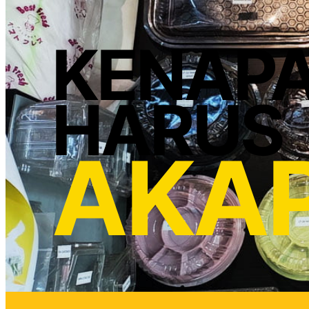
KENAP
HARUS
AKA