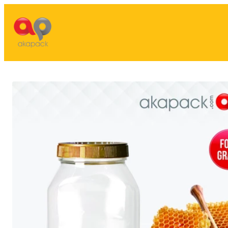
Lewati
ke
konten