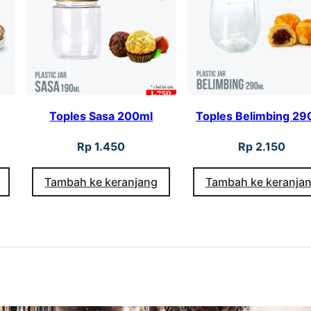
t
i
n
g
4
Toples Sasa 200ml
Toples Belimbing 29
0
Rp
1.450
Rp
2.150
0
m
Tambah ke keranjang
Tambah ke keranja
l