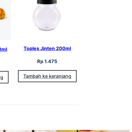
Toples Jinten 200ml
0ml
Rp
1.475
Tambah ke keranjang
ng