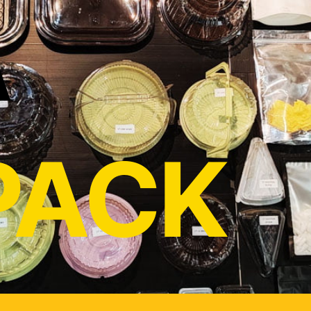
A
PACK