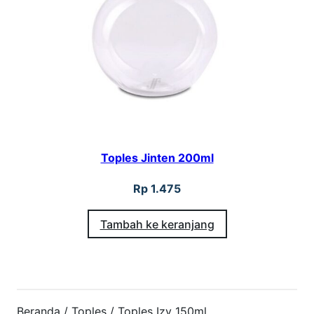
Toples Jinten 200ml
Rp
1.475
Tambah ke keranjang
Beranda
/
Toples
/ Toples Izy 150ml