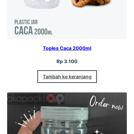
5
0
m
l
Toples Caca 2000ml
Rp
3.100
Tambah ke keranjang