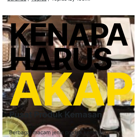
KENAPA
HARUS
AKAP
Pusat Produk Kemasan
Berbagai macam jenis produk kemasan