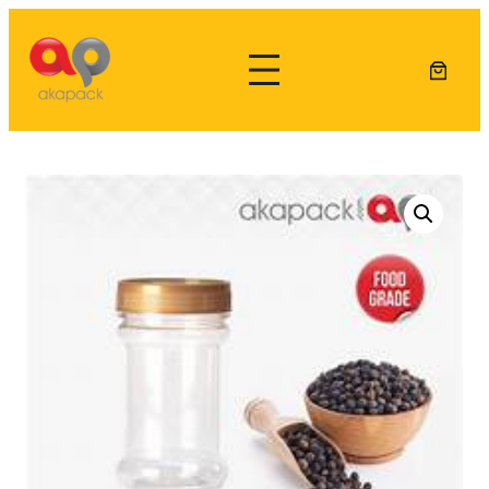
Lewati
ke
konten