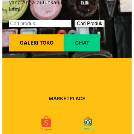
yang Anda butuhkan tersedia di toko
kami.
Cari Produk
Pencarian
GALERI TOKO
CHAT
MARKETPLACE