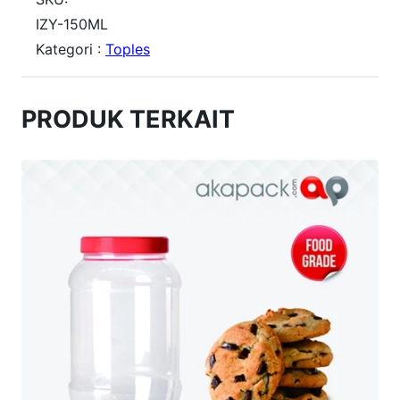
i
IZY-150ML
Kategori :
Toples
t
a
s
PRODUK TERKAIT
T
o
p
l
e
s
I
z
y
1