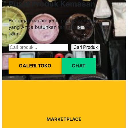
Pusat Produk Kemasan
Berbagai macam jenis produk kemasan
yang Anda butuhkan tersedia di toko
kami.
Cari Produk
Pencarian
GALERI TOKO
CHAT
MARKETPLACE