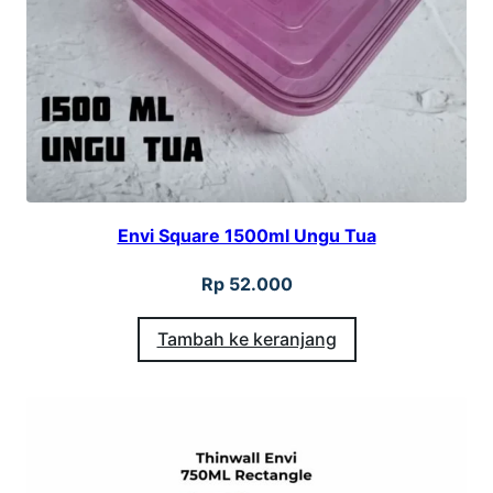
g
7
5
0
M
L
R
Envi Square 1500ml Ungu Tua
L
1
Rp
52.000
Tambah ke keranjang