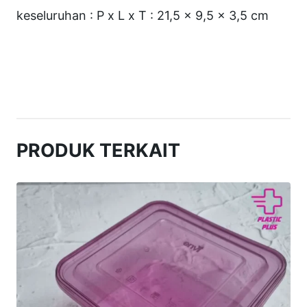
a
keseluruhan : P x L x T : 21,5 x 9,5 x 3,5 cm
l
l
K
l
i
r
PRODUK TERKAIT
R
e
c
t
L
o
n