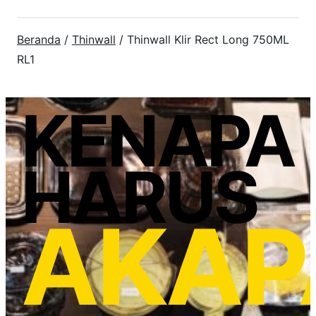
Beranda
/
Thinwall
/ Thinwall Klir Rect Long 750ML
RL1
KENAPA
HARUS
AKAP