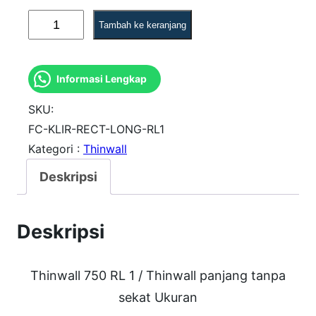
K
Tambah ke keranjang
u
a
Informasi Lengkap
n
t
SKU:
i
FC-KLIR-RECT-LONG-RL1
Kategori :
Thinwall
t
a
Deskripsi
s
T
Deskripsi
h
i
Thinwall 750 RL 1 / Thinwall panjang tanpa
n
sekat Ukuran
w