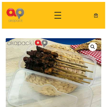
Lewati
ke
konten