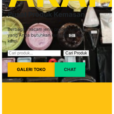
Pusat Produk Kemasan
Berbagai macam jenis produk kemasan
yang Anda butuhkan tersedia di toko
kami.
Cari Produk
Pencarian
GALERI TOKO
CHAT