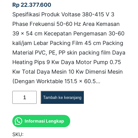
Rp
22.377.600
Spesifikasi Produk Voltase 380-415 V 3
Phase Frekuensi 50-60 Hz Area Kemasan
39 x 54 cm Kecepatan Pengemasan 30-60
kali/jam Lebar Packing Film 45 cm Packing
Material PVC, PE, PP skin packing film Daya
Heating Pips 9 Kw Daya Motor Pump 0.75
Kw Total Daya Mesin 10 Kw Dimensi Mesin
(Dengan Worktable 151.5 x 60.5…
K
Tambah ke keranjang
u
a
Informasi Lengkap
n
t
SKU: