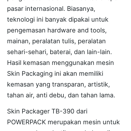
0
pasar internasional. Biasanya,
V
teknologi ini banyak dipakai untuk
"
pengemasan hardware and tools,
P
mainan, peralatan tulis, peralatan
O
sehari-sehari, baterai, dan lain-lain.
W
E
Hasil kemasan menggunakan mesin
R
Skin Packaging ini akan memiliki
P
kemasan yang transparan, artistik,
A
tahan air, anti debu, dan tahan lama.
C
K
Skin Packager TB-390 dari
"
POWERPACK merupakan mesin untuk