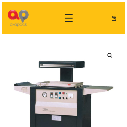
Lewati
ke
konten