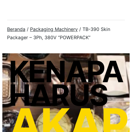
Beranda
/
Packaging Machinery
/ TB-390 Skin
Packager – 3Ph, 380V “POWERPACK”
KENAPA
HARUS
AKAP