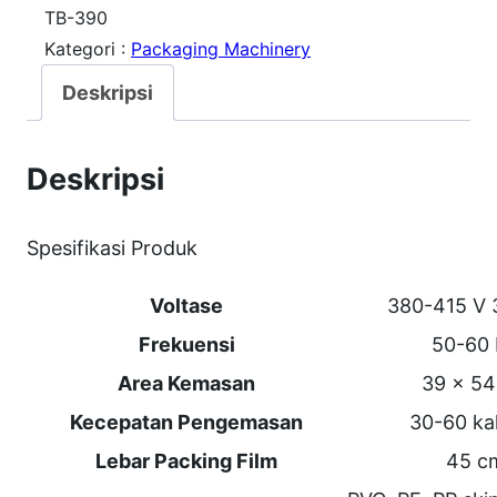
i
TB-390
Kategori :
Packaging Machinery
t
a
Deskripsi
s
T
Deskripsi
B
-
Spesifikasi Produk
3
9
Voltase
380-415 V 
0
Frekuensi
50-60
S
Area Kemasan
39 x 5
k
Kecepatan Pengemasan
30-60 kal
i
Lebar Packing Film
45 c
n