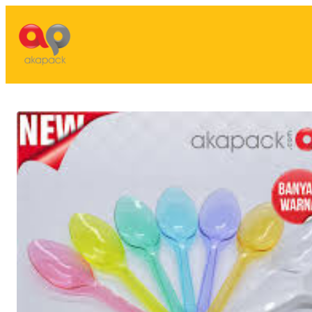
Lewati
ke
konten