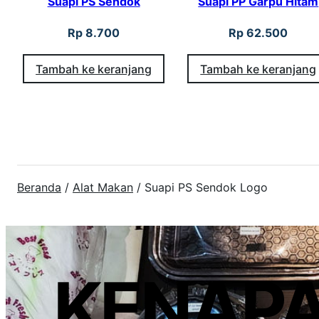
Suapi PS Sendok
Suapi PP Garpu Hitam
Rp
8.700
Rp
62.500
Tambah ke keranjang
Tambah ke keranjang
Beranda
/
Alat Makan
/ Suapi PS Sendok Logo
KENAP