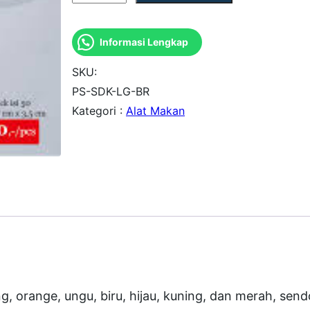
u
a
Informasi Lengkap
n
t
SKU:
i
PS-SDK-LG-BR
Kategori :
Alat Makan
t
a
s
S
u
a
p
i
P
 orange, ungu, biru, hijau, kuning, dan merah, send
S