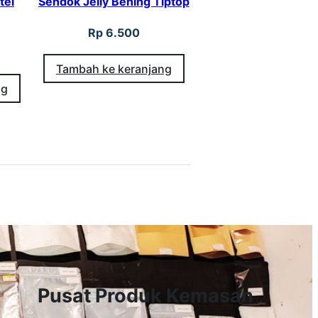
tel
Sendok Jelly Bening Tiptop
Rp
6.500
Tambah ke keranjang
ng
Pusat Produk Kemasan