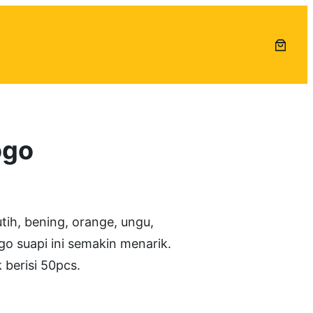
ogo
ih, bening, orange, ungu,
ogo suapi ini semakin menarik.
 berisi 50pcs.