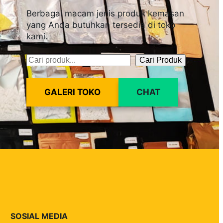
Berbagai macam jenis produk kemasan
yang Anda butuhkan tersedia di toko
kami.
Cari Produk
Pencarian
GALERI TOKO
CHAT
SOSIAL MEDIA