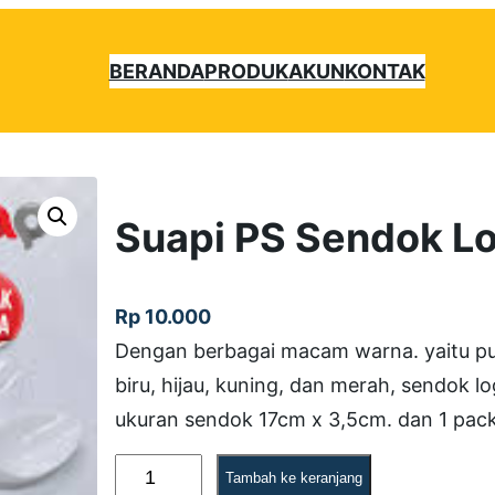
BERANDA
PRODUK
AKUN
KONTAK
Suapi PS Sendok L
Rp
10.000
Dengan berbagai macam warna. yaitu put
biru, hijau, kuning, dan merah, sendok l
ukuran sendok 17cm x 3,5cm. dan 1 pack
K
Tambah ke keranjang