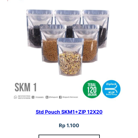
2
0
Std Pouch SKM1+ZIP 12X20
Rp
1.100