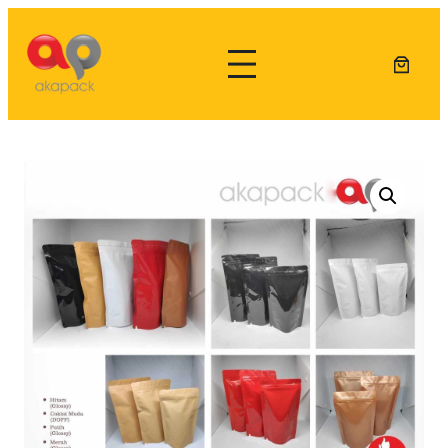
Lewati
ke
konten