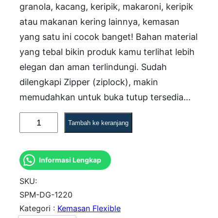
granola, kacang, keripik, makaroni, keripik
atau makanan kering lainnya, kemasan
yang satu ini cocok banget! Bahan material
yang tebal bikin produk kamu terlihat lebih
elegan dan aman terlindungi. Sudah
dilengkapi Zipper (ziplock), makin
memudahkan untuk buka tutup tersedia…
K
Tambah ke keranjang
u
a
Informasi Lengkap
n
t
SKU:
i
SPM-DG-1220
Kategori :
Kemasan Flexible
t