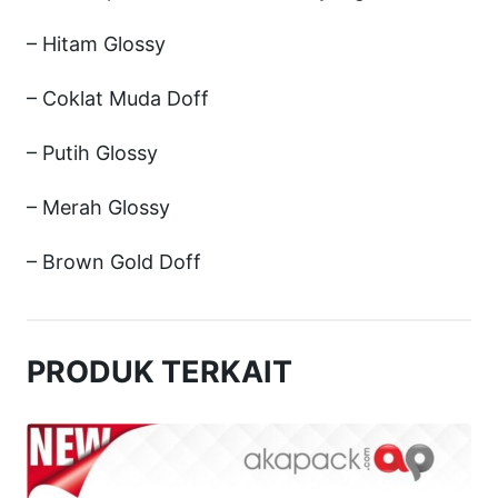
l
i
– Hitam Glossy
z
– Coklat Muda Doff
e
W
– Putih Glossy
a
– Merah Glossy
r
n
– Brown Gold Doff
a
S
P
PRODUK TERKAIT
M
1
2
×