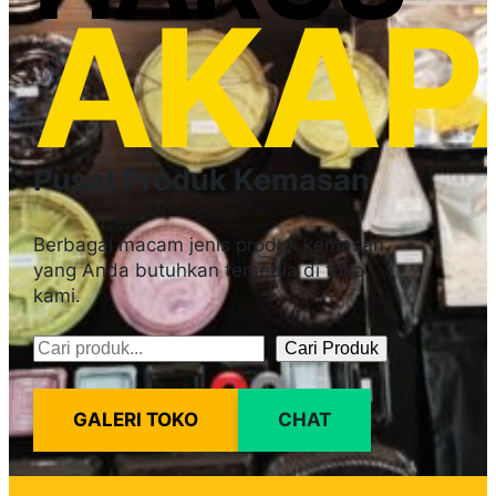
AKAP
Pusat Produk Kemasan
Berbagai macam jenis produk kemasan
yang Anda butuhkan tersedia di toko
kami.
Cari Produk
Pencarian
GALERI TOKO
CHAT