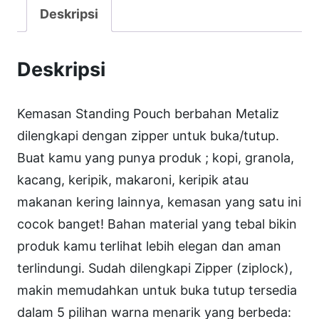
a
Deskripsi
s
S
Deskripsi
t
d
Kemasan Standing Pouch berbahan Metaliz
P
dilengkapi dengan zipper untuk buka/tutup.
o
Buat kamu yang punya produk ; kopi, granola,
u
kacang, keripik, makaroni, keripik atau
c
makanan kering lainnya, kemasan yang satu ini
h
cocok banget! Bahan material yang tebal bikin
M
produk kamu terlihat lebih elegan dan aman
e
terlindungi. Sudah dilengkapi Zipper (ziplock),
t
makin memudahkan untuk buka tutup tersedia
a
dalam 5 pilihan warna menarik yang berbeda: