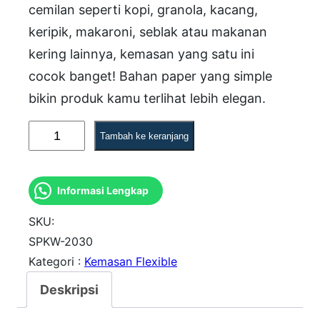
cemilan seperti kopi, granola, kacang,
keripik, makaroni, seblak atau makanan
kering lainnya, kemasan yang satu ini
cocok banget! Bahan paper yang simple
bikin produk kamu terlihat lebih elegan.
K
Tambah ke keranjang
u
a
Informasi Lengkap
n
t
SKU:
i
SPKW-2030
Kategori :
Kemasan Flexible
t
a
Deskripsi
s