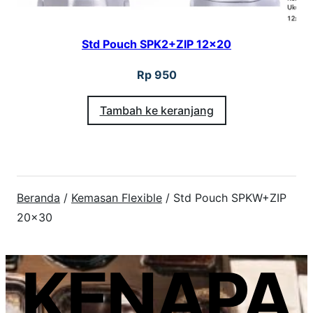
Std Pouch SPK2+ZIP 12×20
Rp
950
Tambah ke keranjang
Beranda
/
Kemasan Flexible
/ Std Pouch SPKW+ZIP
20×30
KENAPA