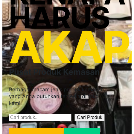
HARUS
AKAP
Pusat Produk Kemasan
Berbagai macam jenis produk kemasan
yang Anda butuhkan tersedia di toko
kami.
Cari Produk
Pencarian