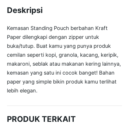
S
Deskripsi
t
d
Kemasan Standing Pouch berbahan Kraft
P
Paper dilengkapi dengan zipper untuk
o
buka/tutup. Buat kamu yang punya produk
u
cemilan seperti kopi, granola, kacang, keripik,
c
makaroni, seblak atau makanan kering lainnya,
h
kemasan yang satu ini cocok banget! Bahan
S
paper yang simple bikin produk kamu terlihat
P
lebih elegan.
K
W
+
PRODUK TERKAIT
Z