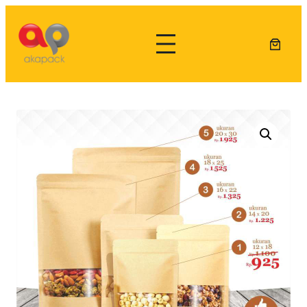
Lewati
ke
konten