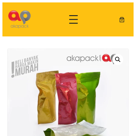
Lewati
ke
konten