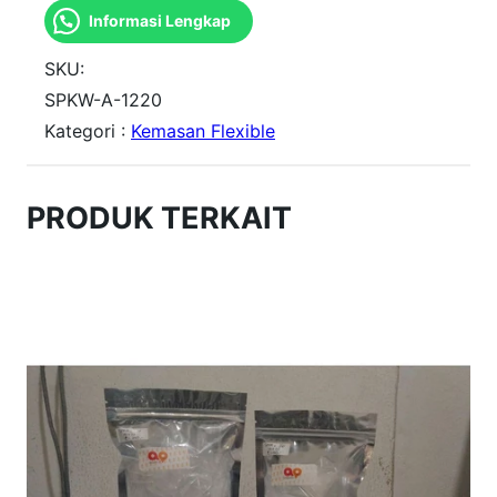
Informasi Lengkap
n
t
SKU:
i
SPKW-A-1220
Kategori :
Kemasan Flexible
t
a
s
PRODUK TERKAIT
S
t
d
P
o
u
c
h