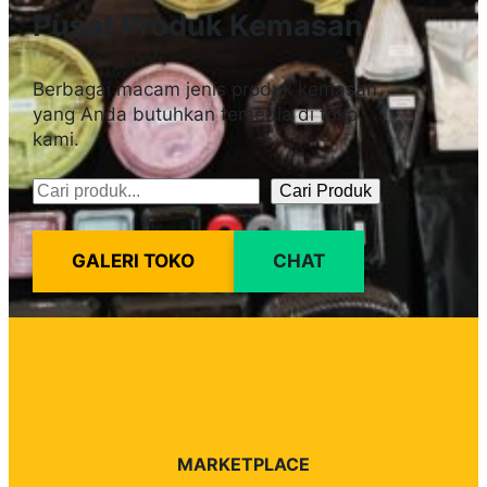
Pusat Produk Kemasan
Berbagai macam jenis produk kemasan
yang Anda butuhkan tersedia di toko
kami.
Cari Produk
Pencarian
GALERI TOKO
CHAT
MARKETPLACE