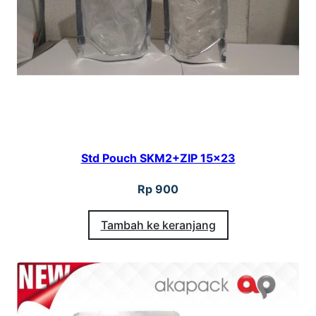
S
P
K
W
+
A
l
Std Pouch SKM2+ZIP 15×23
u
1
Rp
900
2
Tambah ke keranjang
×
2
0