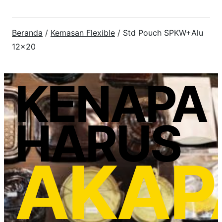
Beranda
/
Kemasan Flexible
/ Std Pouch SPKW+Alu
12×20
KENAPA
HARUS
AKAP