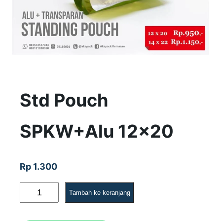
Std Pouch
SPKW+Alu 12×20
Rp
1.300
K
Tambah ke keranjang
u
a