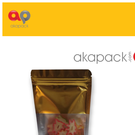
Lewati
ke
konten