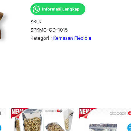
a
Informasi Lengkap
n
t
SKU:
i
SPKMC-GD-1015
Kategori :
Kemasan Flexible
t
a
s
S
t
d
P
o
u
c
h