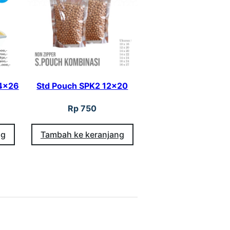
14×26
Std Pouch SPK2 12×20
Rp
750
ng
Tambah ke keranjang