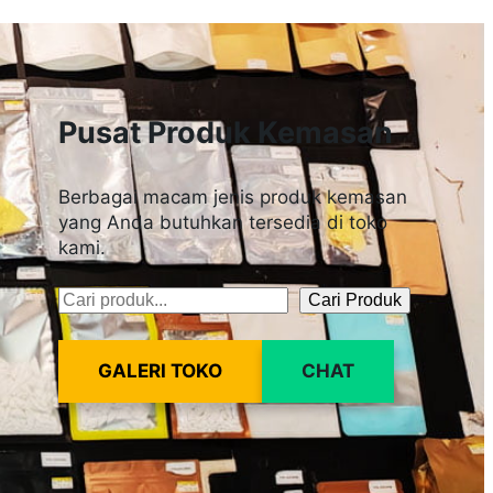
Pusat Produk Kemasan
Berbagai macam jenis produk kemasan
yang Anda butuhkan tersedia di toko
kami.
Cari Produk
Pencarian
GALERI TOKO
CHAT