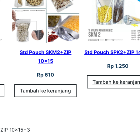
S
P
K
M
C
Std Pouch SKM2+ZIP
Std Pouch SPK2+ZIP 
G
10×15
Rp
1.250
o
Rp
610
l
Tambah ke keranja
d
Tambah ke keranjang
+
Z
I
P
 ZIP 10×15+3
1