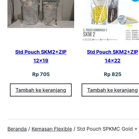
Std Pouch SKM2+ZIP
Std Pouch SKM2+ZIP
12×19
14×22
Rp
705
Rp
825
Tambah ke keranjang
Tambah ke keranjang
Beranda
/
Kemasan Flexible
/ Std Pouch SPKMC Gold +