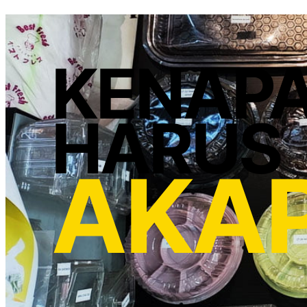
KENAP
HARUS
AKA