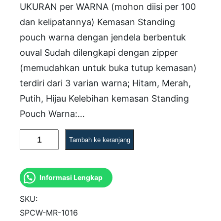
UKURAN per WARNA (mohon diisi per 100
dan kelipatannya) Kemasan Standing
pouch warna dengan jendela berbentuk
ouval Sudah dilengkapi dengan zipper
(memudahkan untuk buka tutup kemasan)
terdiri dari 3 varian warna; Hitam, Merah,
Putih, Hijau Kelebihan kemasan Standing
Pouch Warna:…
K
Tambah ke keranjang
u
a
Informasi Lengkap
n
t
SKU:
i
SPCW-MR-1016