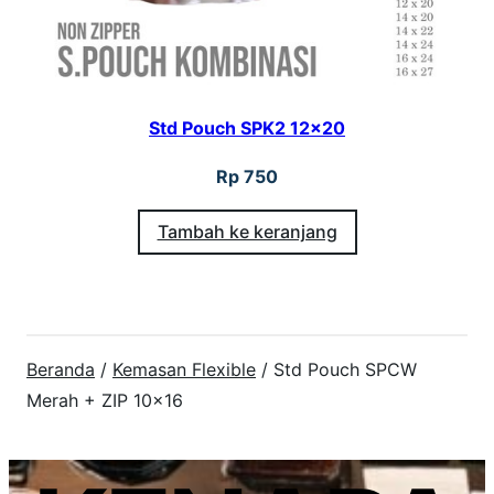
Std Pouch SPK2 12×20
Rp
750
Tambah ke keranjang
Beranda
/
Kemasan Flexible
/ Std Pouch SPCW
Merah + ZIP 10×16