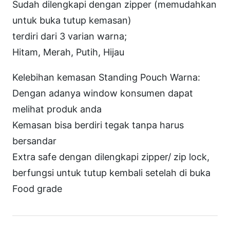
W
Sudah dilengkapi dengan zipper (memudahkan
M
untuk buka tutup kemasan)
e
terdiri dari 3 varian warna;
r
Hitam, Merah, Putih, Hijau
a
Kelebihan kemasan Standing Pouch Warna:
h
Dengan adanya window konsumen dapat
+
melihat produk anda
Z
Kemasan bisa berdiri tegak tanpa harus
I
bersandar
P
Extra safe dengan dilengkapi zipper/ zip lock,
1
berfungsi untuk tutup kembali setelah di buka
0
Food grade
×
1
6