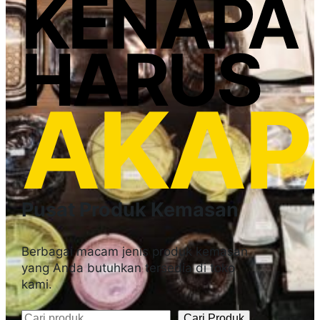
KENAPA
HARUS
AKAP
Pusat Produk Kemasan
Berbagai macam jenis produk kemasan
yang Anda butuhkan tersedia di toko
kami.
Cari Produk