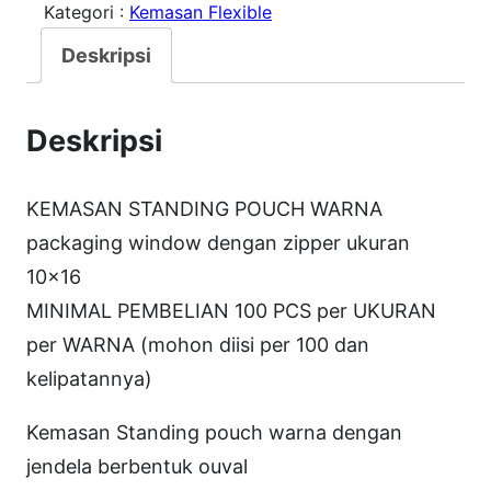
Kategori :
Kemasan Flexible
t
a
Deskripsi
s
S
Deskripsi
t
d
KEMASAN STANDING POUCH WARNA
P
packaging window dengan zipper ukuran
o
10×16
u
MINIMAL PEMBELIAN 100 PCS per UKURAN
c
per WARNA (mohon diisi per 100 dan
h
kelipatannya)
S
P
Kemasan Standing pouch warna dengan
C
jendela berbentuk ouval