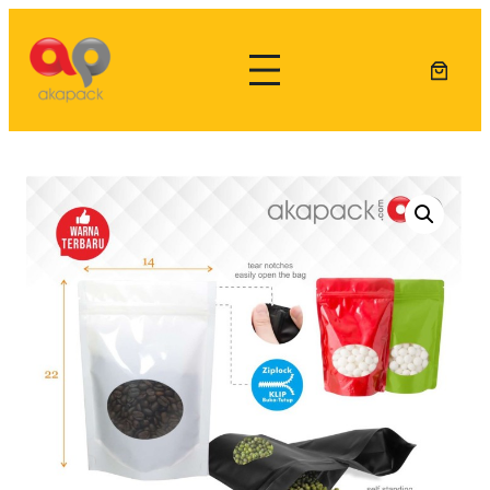
Lewati
ke
konten