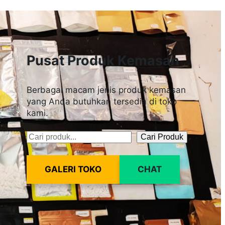
Pusat Produk Kemasan
Berbagai macam jenis produk kemasan
yang Anda butuhkan tersedia di toko
kami.
Cari Produk
Pencarian
GALERI TOKO
CHAT