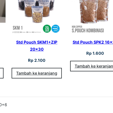
W
+
Z
I
P
Std Pouch SKM1+ZIP
Std Pouch SPK2 16
1
20×30
Rp
1.600
0
Rp
2.100
×
Tambah ke keranja
2
Tambah ke keranjang
0
+
6
20+6