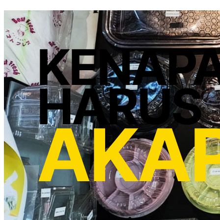
KENAP
HARUS
AKA