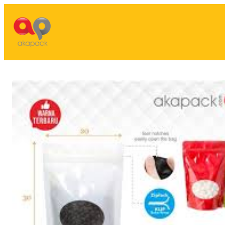
Lewati
ke
konten