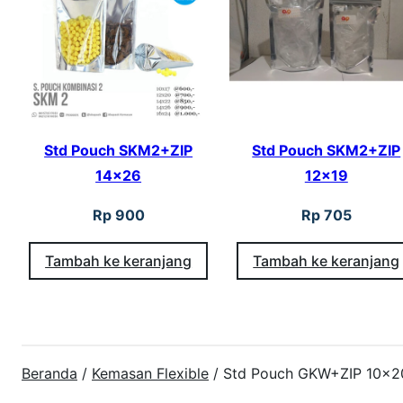
Std Pouch SKM2+ZIP
Std Pouch SKM2+ZIP
14×26
12×19
Rp
900
Rp
705
Tambah ke keranjang
Tambah ke keranjang
Beranda
/
Kemasan Flexible
/ Std Pouch GKW+ZIP 10×