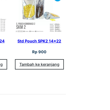
×24
Std Pouch SPK2 14×22
Rp
900
ng
Tambah ke keranjang