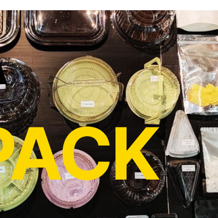
A
PACK