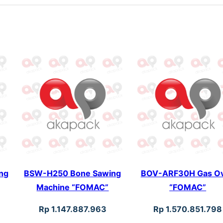
d
w
i
t
h
N
e
w
C
o
v
ng
BSW-H250 Bone Sawing
BOV-ARF30H Gas O
e
Machine “FOMAC”
“FOMAC”
r
Rp
1.147.887.963
Rp
1.570.851.798
2