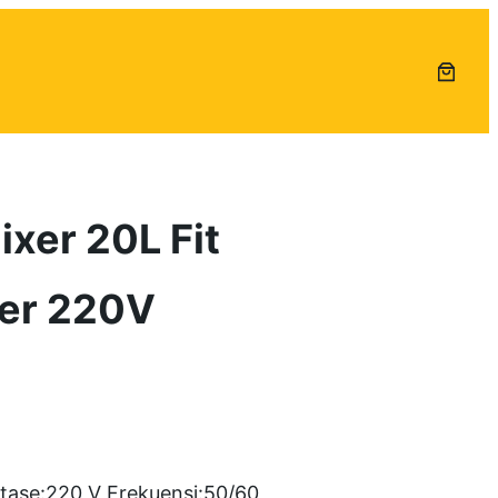
xer 20L Fit
er 220V
tase:220 V Frekuensi:50/60