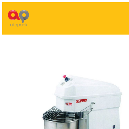
Lewati
ke
konten