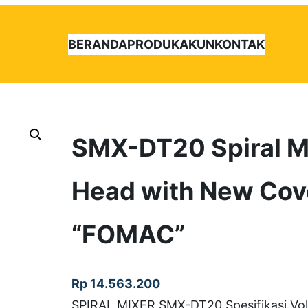
BERANDA
PRODUK
AKUN
KONTAK
SMX-DT20 Spiral Mi
Head with New Cov
“FOMAC”
Rp
14.563.200
SPIRAL MIXER SMX-DT20 Spesifikasi Vol