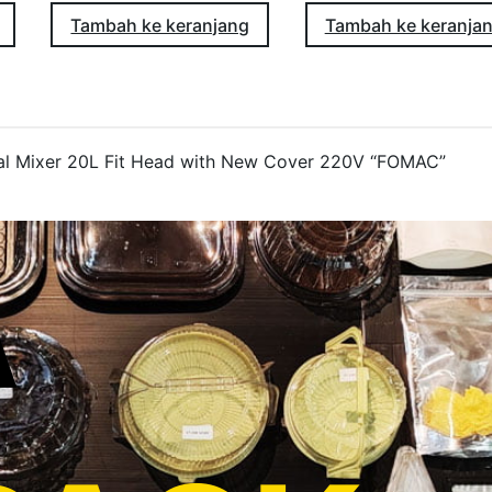
2
Tambah ke keranjang
Tambah ke keranja
0
V
"
F
l Mixer 20L Fit Head with New Cover 220V “FOMAC”
O
M
A
C
A
"