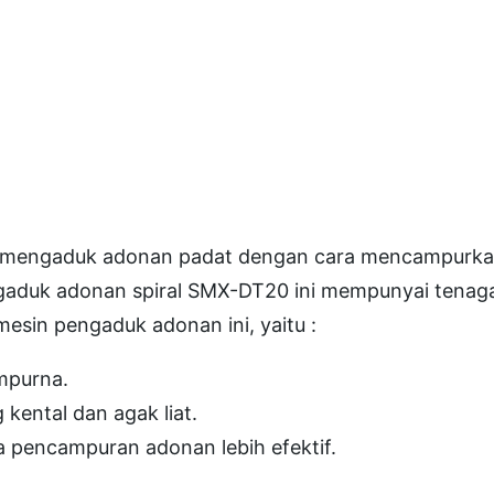
l
M
i
x
e
r
2
0
a mengaduk adonan padat dengan cara mencampurka
L
ngaduk adonan spiral SMX-DT20 ini mempunyai tenag
F
sin pengaduk adonan ini, yaitu :
i
mpurna.
t
ntal dan agak liat.
H
a pencampuran adonan lebih efektif.
e
a