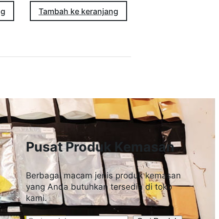
ng
Tambah ke keranjang
Pusat Produk Kemasan
Berbagai macam jenis produk kemasan
yang Anda butuhkan tersedia di toko
kami.