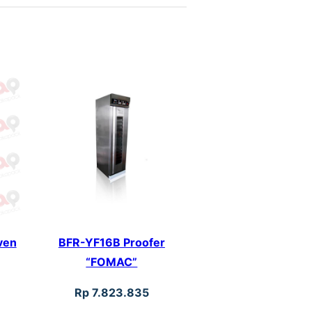
ven
BFR-YF16B Proofer
“FOMAC”
Rp
7.823.835