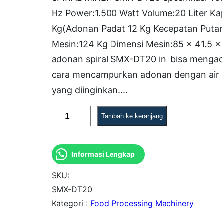
Hz Power:1.500 Watt Volume:20 Liter K
Kg(Adonan Padat 12 Kg Kecepatan Putara
Mesin:124 Kg Dimensi Mesin:85 x 41.5
adonan spiral SMX-DT20 ini bisa meng
cara mencampurkan adonan dengan air 
yang diinginkan.…
K
Tambah ke keranjang
u
a
Informasi Lengkap
n
t
SKU:
i
SMX-DT20
Kategori :
Food Processing Machinery
t
a