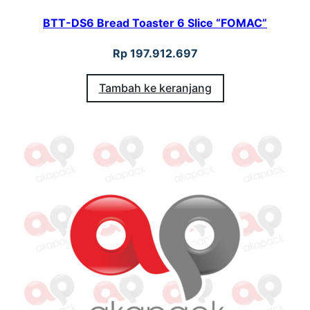
O
BTT-DS6 Bread Toaster 6 Slice “FOMAC”
M
A
Rp
197.912.697
C
Tambah ke keranjang
"