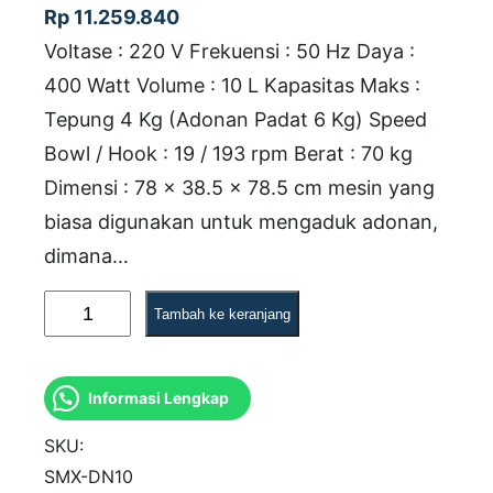
Rp
11.259.840
Voltase : 220 V Frekuensi : 50 Hz Daya :
400 Watt Volume : 10 L Kapasitas Maks :
Tepung 4 Kg (Adonan Padat 6 Kg) Speed
Bowl / Hook : 19 / 193 rpm Berat : 70 kg
Dimensi : 78 x 38.5 x 78.5 cm mesin yang
biasa digunakan untuk mengaduk adonan,
dimana…
K
Tambah ke keranjang
u
a
Informasi Lengkap
n
t
SKU:
i
SMX-DN10