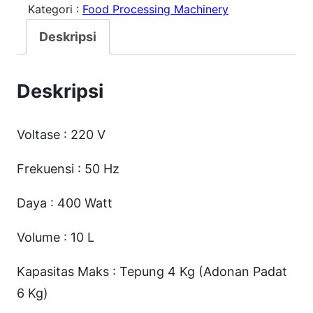
Kategori :
Food Processing Machinery
t
a
Deskripsi
s
S
Deskripsi
M
X
Voltase : 220 V
-
D
Frekuensi : 50 Hz
N
Daya : 400 Watt
1
0
Volume : 10 L
D
Kapasitas Maks : Tepung 4 Kg (Adonan Padat
o
6 Kg)
u