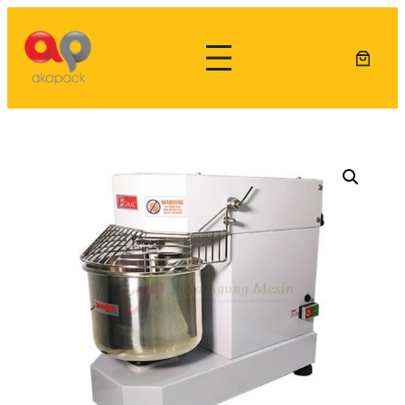
Lewati
ke
konten