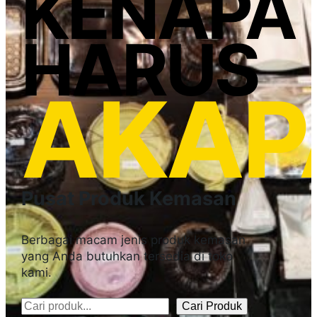
KENAPA
HARUS
AKAP
Pusat Produk Kemasan
Berbagai macam jenis produk kemasan
yang Anda butuhkan tersedia di toko
kami.
Cari Produk
Pencarian