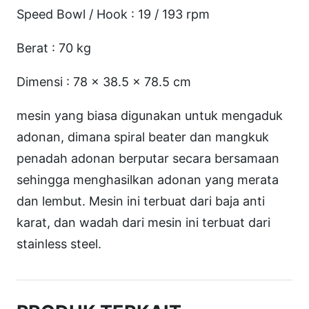
g
Speed Bowl / Hook : 19 / 193 rpm
h
m
Berat : 70 kg
a
Dimensi : 78 x 38.5 x 78.5 cm
k
e
mesin yang biasa digunakan untuk mengaduk
r
adonan, dimana spiral beater dan mangkuk
M
penadah adonan berputar secara bersamaan
a
sehingga menghasilkan adonan yang merata
c
dan lembut. Mesin ini terbuat dari baja anti
h
karat, dan wadah dari mesin ini terbuat dari
i
stainless steel.
n
e
(