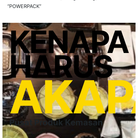
“POWERPACK”
KENAPA
HARUS
AKAP
Pusat Produk Kemasan