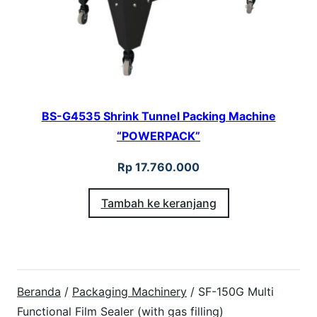
BS-G4535 Shrink Tunnel Packing Machine
“POWERPACK”
Rp
17.760.000
Tambah ke keranjang
Beranda
/
Packaging Machinery
/ SF-150G Multi
Functional Film Sealer (with gas filling)