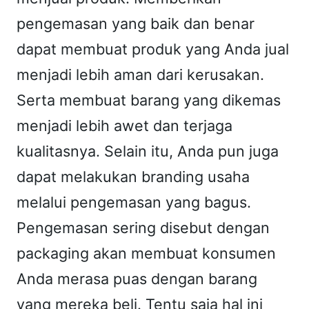
l
pengemasan yang baik dan benar
F
dapat membuat produk yang Anda jual
i
menjadi lebih aman dari kerusakan.
l
Serta membuat barang yang dikemas
m
S
menjadi lebih awet dan terjaga
e
kualitasnya. Selain itu, Anda pun juga
a
dapat melakukan branding usaha
l
melalui pengemasan yang bagus.
e
Pengemasan sering disebut dengan
r
(
packaging akan membuat konsumen
w
Anda merasa puas dengan barang
i
yang mereka beli. Tentu saja hal ini