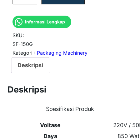
u
a
Informasi Lengkap
n
t
SKU:
i
SF-150G
Kategori :
Packaging Machinery
t
a
Deskripsi
s
S
Deskripsi
F
-
Spesifikasi Produk
1
5
Voltase
220V / 5
0
Daya
850 Wat