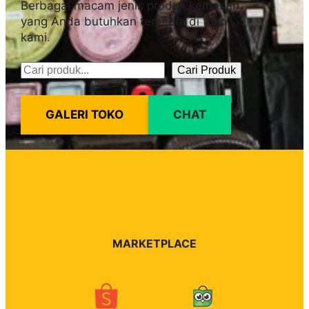
Berbagai macam jenis produk kemasan
yang Anda butuhkan tersedia di toko
kami.
Cari Produk
Pencarian
GALERI TOKO
CHAT
MARKETPLACE