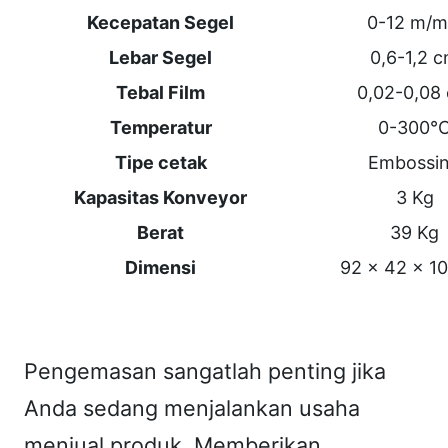
G
Kecepatan Segel
0-12 m/m
M
Lebar Segel
0,6-1,2 
u
Tebal Film
0,02-0,08
l
Temperatur
0-300°
t
i
Tipe cetak
Embossi
F
Kapasitas Konveyor
3 Kg
u
Berat
39 Kg
n
Dimensi
92 x 42 x 1
c
t
i
Pengemasan sangatlah penting jika
o
Anda sedang menjalankan usaha
n
a
menjual produk. Memberikan