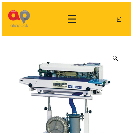
Lewati
ke
konten