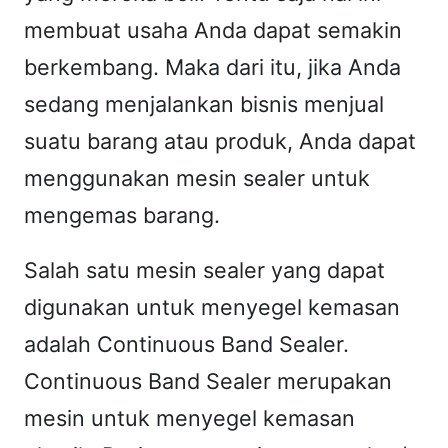
t
membuat usaha Anda dapat semakin
h
berkembang. Maka dari itu, jika Anda
g
a
sedang menjalankan bisnis menjual
s
suatu barang atau produk, Anda dapat
f
menggunakan mesin sealer untuk
i
mengemas barang.
l
l
Salah satu mesin sealer yang dapat
i
digunakan untuk menyegel kemasan
n
adalah Continuous Band Sealer.
g
Continuous Band Sealer merupakan
)
"
mesin untuk menyegel kemasan
P