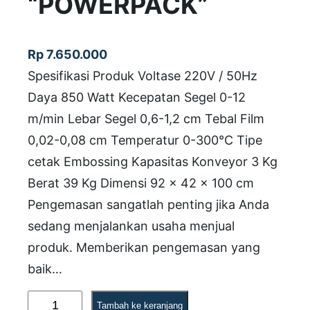
“POWERPACK”
Rp
7.650.000
Spesifikasi Produk Voltase 220V / 50Hz
Daya 850 Watt Kecepatan Segel 0-12
m/min Lebar Segel 0,6-1,2 cm Tebal Film
0,02-0,08 cm Temperatur 0-300°C Tipe
cetak Embossing Kapasitas Konveyor 3 Kg
Berat 39 Kg Dimensi 92 x 42 x 100 cm
Pengemasan sangatlah penting jika Anda
sedang menjalankan usaha menjual
produk. Memberikan pengemasan yang
baik…
K
Tambah ke keranjang