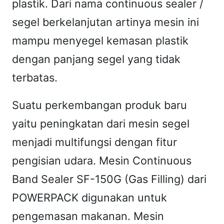
plastik. Dari nama continuous sealer /
O
segel berkelanjutan artinya mesin ini
W
mampu menyegel kemasan plastik
E
dengan panjang segel yang tidak
R
P
terbatas.
A
Suatu perkembangan produk baru
C
K
yaitu peningkatan dari mesin segel
"
menjadi multifungsi dengan fitur
pengisian udara. Mesin Continuous
Band Sealer SF-150G (Gas Filling) dari
POWERPACK digunakan untuk
pengemasan makanan. Mesin