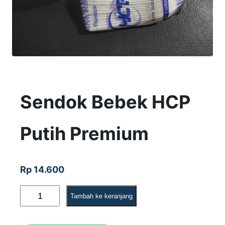
Sendok Bebek HCP
Putih Premium
Rp
14.600
K
Tambah ke keranjang
u
a