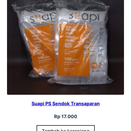
m
i
u
m
Suapi PS Sendok Transaparan
Rp
17.000