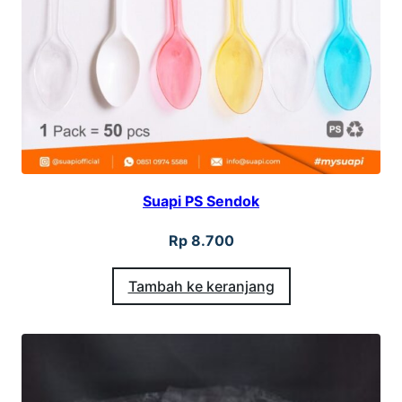
b
e
k
H
C
P
P
Suapi PS Sendok
u
t
Rp
8.700
i
Tambah ke keranjang
h
P
r
e