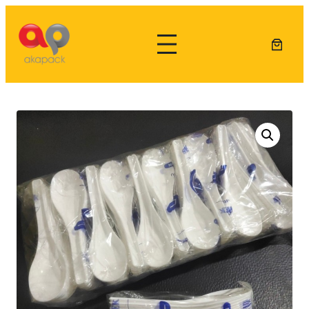
Lewati
ke
konten