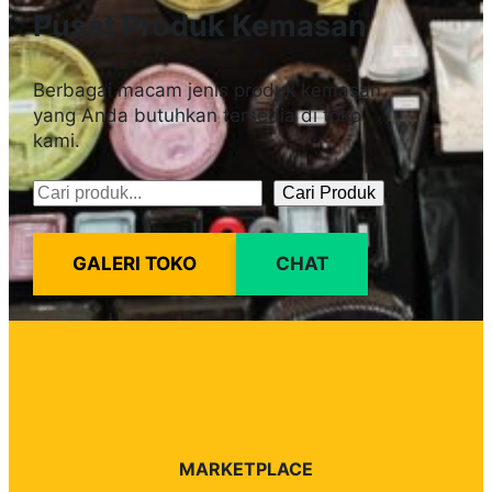
Pusat Produk Kemasan
Berbagai macam jenis produk kemasan
yang Anda butuhkan tersedia di toko
kami.
Cari Produk
Pencarian
GALERI TOKO
CHAT
MARKETPLACE