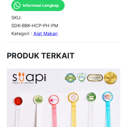
Informasi Lengkap
n
t
SKU:
i
SDK-BBK-HCP-PH-PM
Kategori :
Alat Makan
t
a
s
PRODUK TERKAIT
S
e
n
d
o
k
B
e