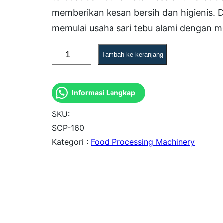
memberikan kesan bersih dan higienis. 
memulai usaha sari tebu alami dengan mo
K
Tambah ke keranjang
u
a
Informasi Lengkap
n
t
SKU:
i
SCP-160
Kategori :
Food Processing Machinery
t
a
s
S
C
P