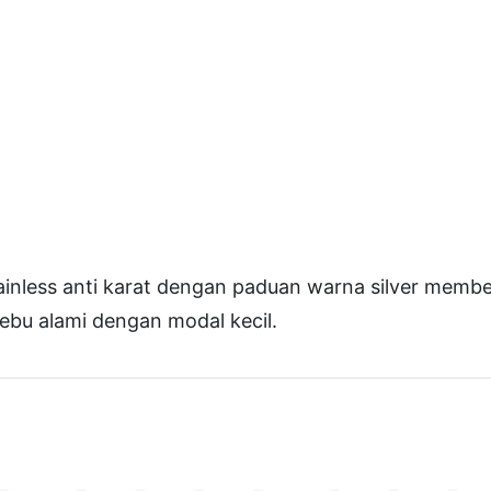
-
1
6
0
M
a
n
u
tainless anti karat dengan paduan warna silver membe
a
ebu alami dengan modal kecil.
l
S
u
g
a