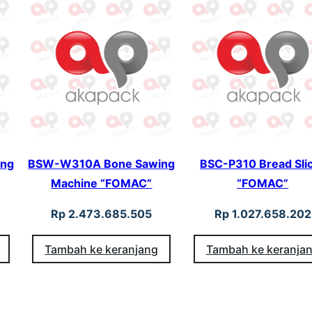
r
C
a
n
e
J
u
i
ng
BSW-W310A Bone Sawing
BSC-P310 Bread Sli
c
Machine “FOMAC”
“FOMAC”
e
Rp
2.473.685.505
Rp
1.027.658.202
E
x
Tambah ke keranjang
Tambah ke keranja
t
r
a