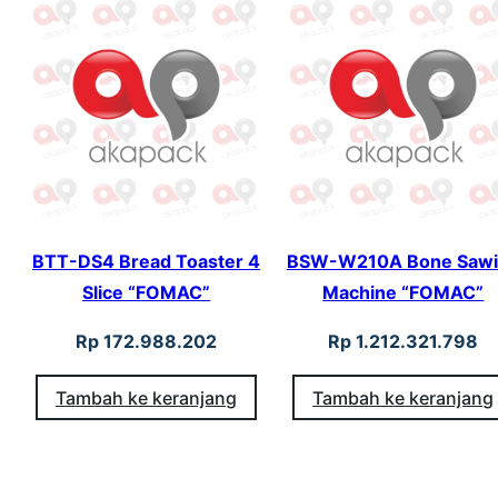
BTT-DS4 Bread Toaster 4
BSW-W210A Bone Sawi
Slice “FOMAC”
Machine “FOMAC”
Rp
172.988.202
Rp
1.212.321.798
Tambah ke keranjang
Tambah ke keranjang