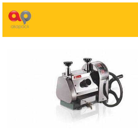
Lewati
ke
konten