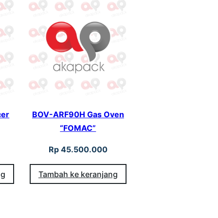
cer
BOV-ARF90H Gas Oven
“FOMAC”
Rp
45.500.000
ng
Tambah ke keranjang