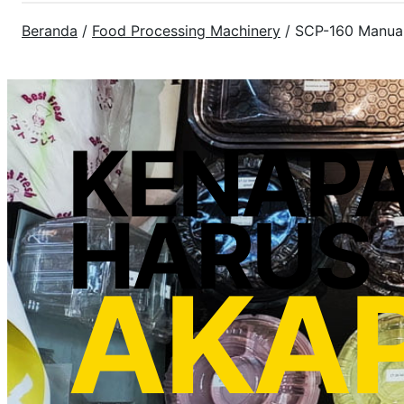
Beranda
/
Food Processing Machinery
/ SCP-160 Manual
KENAP
HARUS
AKA