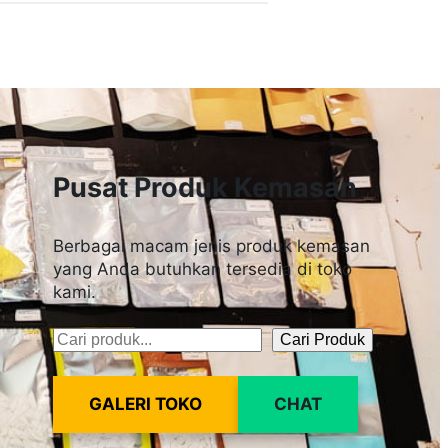
Pusat Produk Kemasan
Berbagai macam jenis produk kemasan
yang Anda butuhkan tersedia di toko
kami.
Cari Produk
Pencarian
GALERI TOKO
CHAT