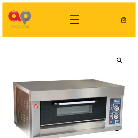
Lewati
ke
konten