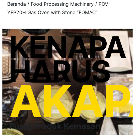
Beranda
/
Food Processing Machinery
/ POV-
YFP20H Gas Oven with Stone “FOMAC”
KENAPA
HARUS
AKAP
Pusat Produk Kemasan