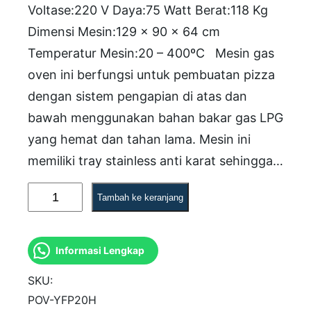
Voltase:220 V Daya:75 Watt Berat:118 Kg
Dimensi Mesin:129 x 90 x 64 cm
Temperatur Mesin:20 – 400ºC Mesin gas
oven ini berfungsi untuk pembuatan pizza
dengan sistem pengapian di atas dan
bawah menggunakan bahan bakar gas LPG
yang hemat dan tahan lama. Mesin ini
memiliki tray stainless anti karat sehingga…
K
Tambah ke keranjang
u
a
Informasi Lengkap
n
t
SKU:
i
POV-YFP20H