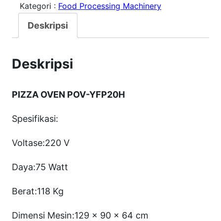
Kategori :
Food Processing Machinery
t
a
Deskripsi
s
P
Deskripsi
O
V
PIZZA OVEN POV-YFP20H
-
Y
Spesifikasi:
F
Voltase:220 V
P
2
Daya:75 Watt
0
Berat:118 Kg
H
G
Dimensi Mesin:129 x 90 x 64 cm