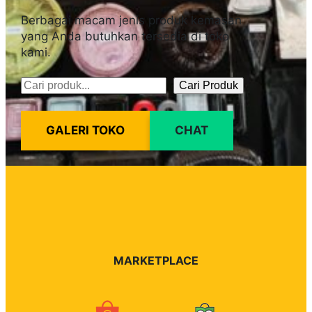
Berbagai macam jenis produk kemasan
yang Anda butuhkan tersedia di toko
kami.
Cari Produk
Pencarian
GALERI TOKO
CHAT
MARKETPLACE