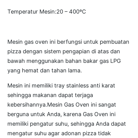
a
s
Temperatur Mesin:20 – 400ºC
O
v
e
Mesin gas oven ini berfungsi untuk pembuatan
n
pizza dengan sistem pengapian di atas dan
w
bawah menggunakan bahan bakar gas LPG
i
yang hemat dan tahan lama.
t
Mesin ini memiliki tray stainless anti karat
h
sehingga makanan dapat terjaga
S
kebersihannya.Mesin Gas Oven ini sangat
t
berguna untuk Anda, karena Gas Oven ini
o
memiliki pengatur suhu, sehingga Anda dapat
n
mengatur suhu agar adonan pizza tidak
e