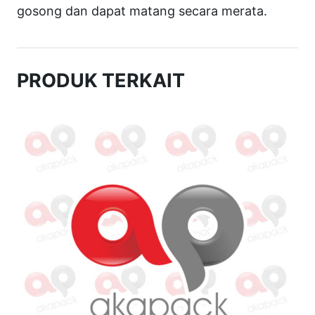
gosong dan dapat matang secara merata.
"
F
O
PRODUK TERKAIT
M
A
C
"