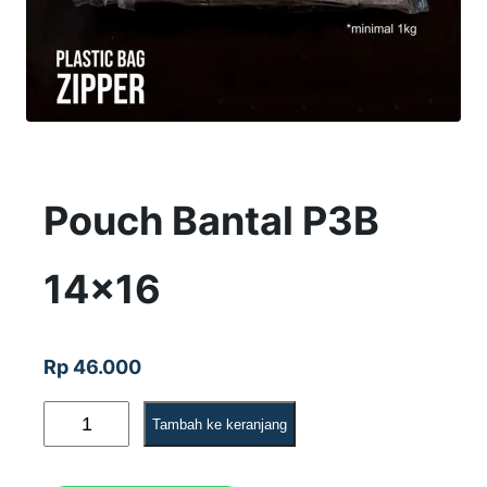
Pouch Bantal P3B
14×16
Rp
46.000
K
Tambah ke keranjang
u
a