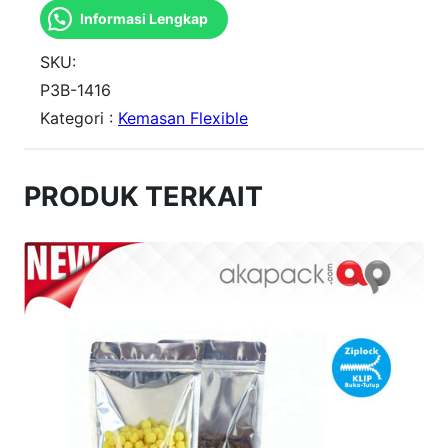
Informasi Lengkap
n
t
SKU:
i
P3B-1416
Kategori :
Kemasan Flexible
t
a
s
PRODUK TERKAIT
P
o
u
c
h
B
a
n