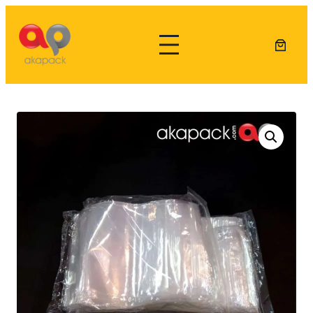
Lewati
ke
konten