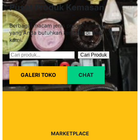
Pusat Produk Kemasan
Berbagai macam jenis produk kemasan
yang Anda butuhkan tersedia di toko
kami.
Cari Produk
Pencarian
GALERI TOKO
CHAT
MARKETPLACE