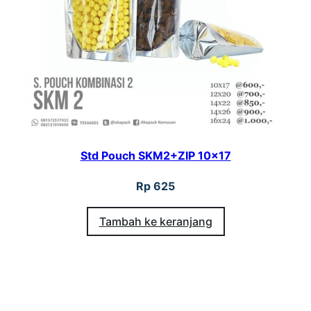
t
a
l
P
3
B
1
Std Pouch SKM2+ZIP 10×17
4
×
Rp
625
1
Tambah ke keranjang
6