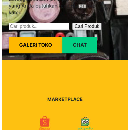
yang Anda butuhkan tersedia di toko
kami.
Cari Produk
Pencarian
GALERI TOKO
CHAT
MARKETPLACE