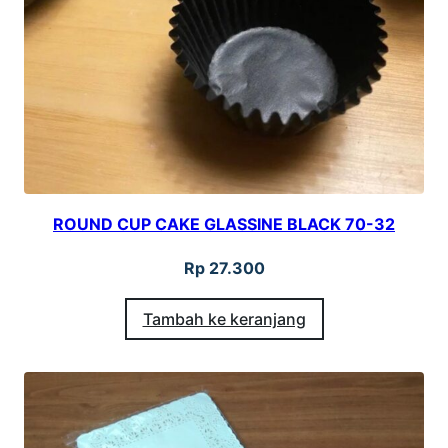
i
l
d
B
u
l
a
ROUND CUP CAKE GLASSINE BLACK 70-32
t
8
Rp
27.300
0
Tambah ke keranjang
i
s
i
2