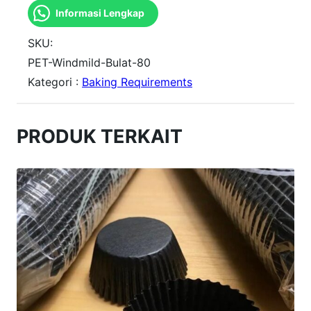
Informasi Lengkap
n
t
SKU:
i
PET-Windmild-Bulat-80
Kategori :
Baking Requirements
t
a
s
PRODUK TERKAIT
P
E
T
W
i
n
d
m