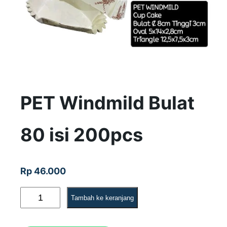
PET Windmild Bulat
80 isi 200pcs
Rp
46.000
K
Tambah ke keranjang
u
a