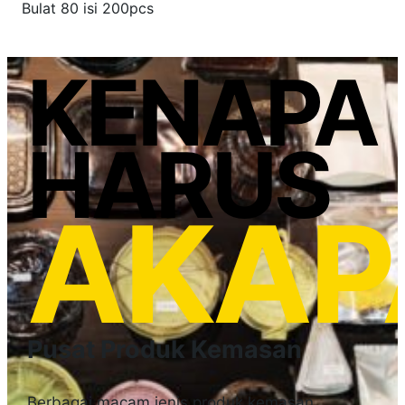
Bulat 80 isi 200pcs
KENAPA
HARUS
AKAP
Pusat Produk Kemasan
Berbagai macam jenis produk kemasan