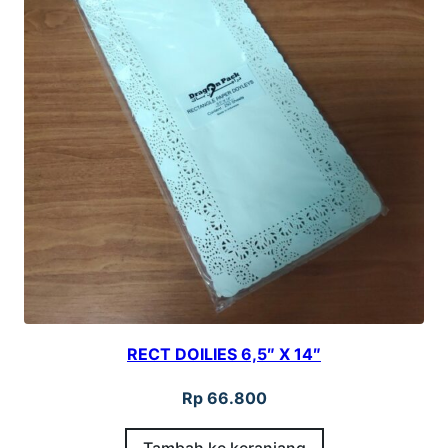
0
0
p
c
s
RECT DOILIES 6,5″ X 14″
Rp
66.800