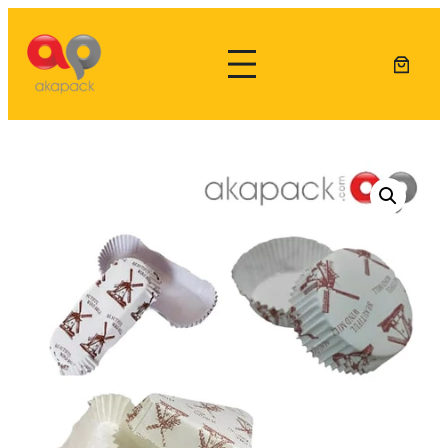
Lewati
ke
konten