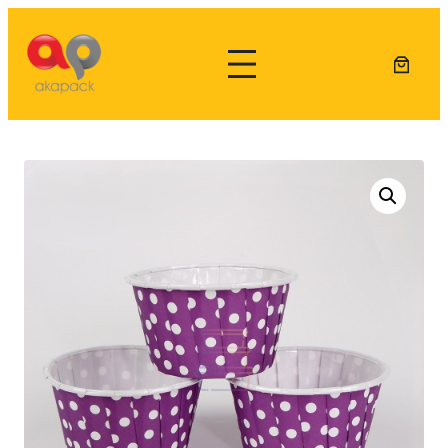
Lewati
ke
konten