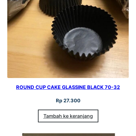
n
d
3
8
P
u
r
p
l
ROUND CUP CAKE GLASSINE BLACK 70-32
e
W
Rp
27.300
i
Tambah ke keranjang
t
h