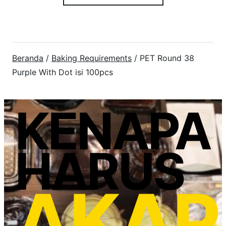
Beranda
/
Baking Requirements
/ PET Round 38
Purple With Dot isi 100pcs
KENAPA
HARUS
AKAP