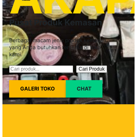
Pusat Produk Kemasan
Berbagai macam jenis produk kemasan
yang Anda butuhkan tersedia di toko
kami.
Cari Produk
Pencarian
GALERI TOKO
CHAT