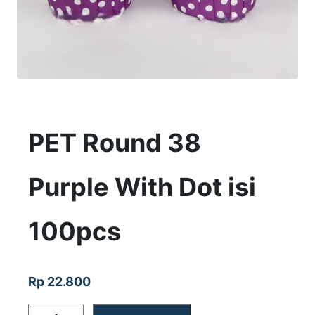
PET Round 38
Purple With Dot isi
100pcs
Rp
22.800
K