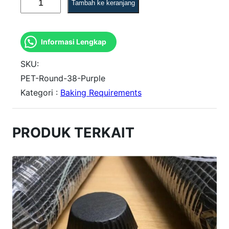
Tambah ke keranjang
u
a
Informasi Lengkap
n
t
SKU:
i
PET-Round-38-Purple
Kategori :
Baking Requirements
t
a
s
PRODUK TERKAIT
P
E
T
R
o
u