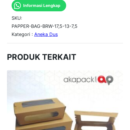
Informasi Lengkap
n
t
SKU:
i
PAPPER-BAG-BRW-17,5-13-7,5
Kategori :
Aneka Dus
t
a
s
PRODUK TERKAIT
P
a
p
e
r
B
a
g