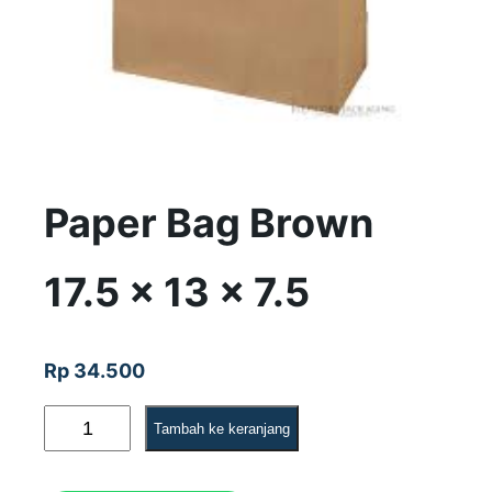
Paper Bag Brown
17.5 x 13 x 7.5
Rp
34.500
K
Tambah ke keranjang
u
a