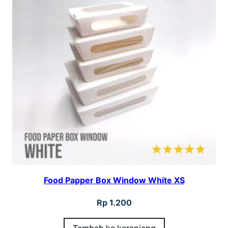
.
5
Food Papper Box Window White XS
Rp
1.200