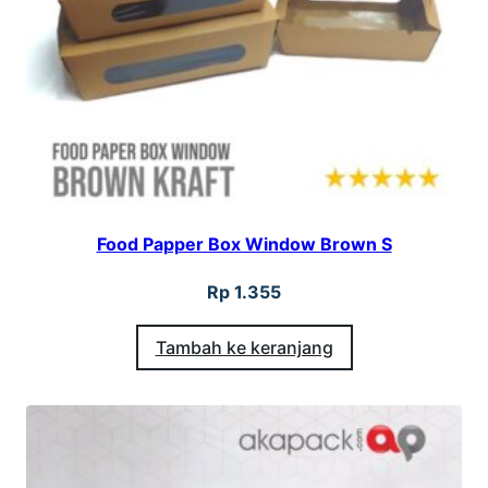
B
r
o
w
n
1
7
Food Papper Box Window Brown S
.
5
Rp
1.355
x
Tambah ke keranjang
1
3
x
7