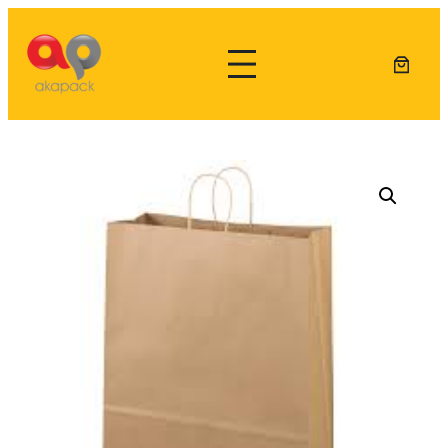
Lewati
ke
konten