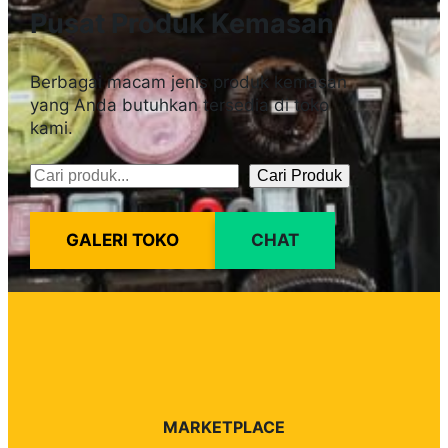
Pusat Produk Kemasan
Berbagai macam jenis produk kemasan
yang Anda butuhkan tersedia di toko
kami.
Cari Produk
Pencarian
GALERI TOKO
CHAT
MARKETPLACE