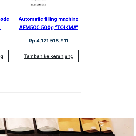
kode
Automatic filling machine
”
AFM500 500g “TOIKMA”
Rp
4.121.518.911
ng
Tambah ke keranjang