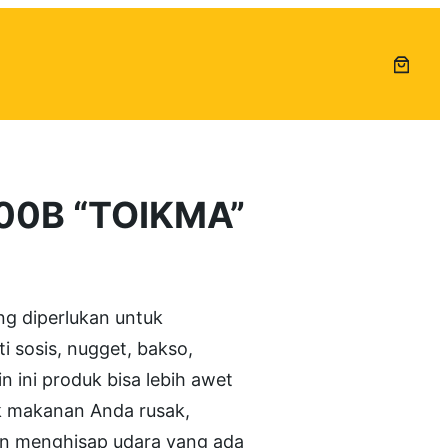
00B “TOIKMA”
g diperlukan untuk
 sosis, nugget, bakso,
n ini produk bisa lebih awet
uk makanan Anda rusak,
an menghisap udara yang ada