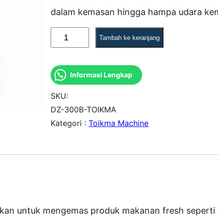
dalam kemasan hingga hampa udara k
K
Tambah ke keranjang
u
a
Informasi Lengkap
n
t
SKU:
i
DZ-300B-TOIKMA
Kategori :
Toikma Machine
t
a
s
M
e
s
kan untuk mengemas produk makanan fresh seperti so
i