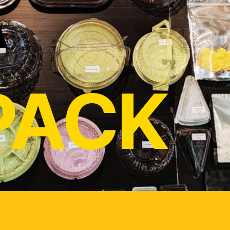
A
PACK