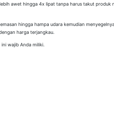
 lebih awet hingga 4x lipat tanpa harus takut produ
n
V
a
 kemasan hingga hampa udara kemudian menyegelnya
k
 dengan harga terjangkau.
u
ini wajib Anda miliki.
m
D
Z
-
3
0
0
B
"