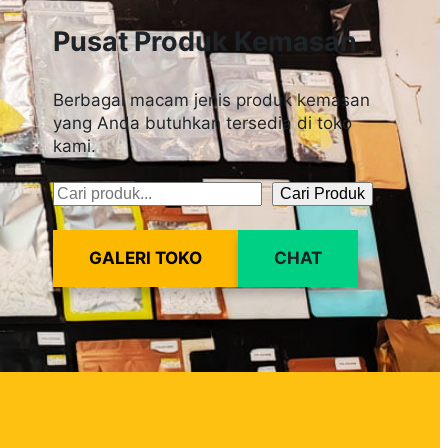
Pusat Produk Kemasan
Berbagai macam jenis produk kemasan
yang Anda butuhkan tersedia di toko
kami.
Cari Produk
Pencarian
GALERI TOKO
CHAT