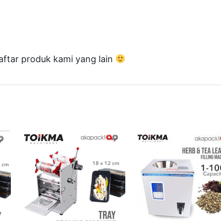
T
O
I
K
aftar produk kami yang lain
M
A
"