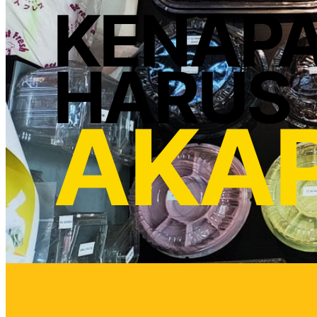
KENAP
HARUS
AKA