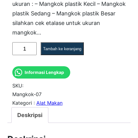
ukuran : – Mangkok plastik Kecil – Mangkok
plastik Sedang – Mangkok plastik Besar
silahkan cek etalase untuk ukuran
mangkok…
K
Tambah ke keranjang
u
a
Informasi Lengkap
n
t
SKU:
i
Mangkok-07
Kategori :
Alat Makan
t
a
Deskripsi
s
M