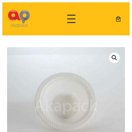
Lewati
ke
konten