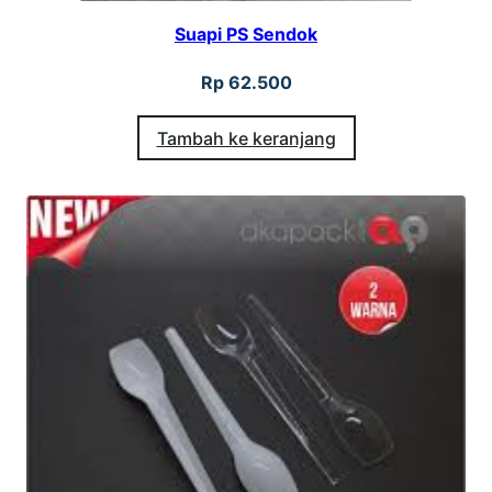
Suapi PS Sendok
Rp
62.500
Tambah ke keranjang