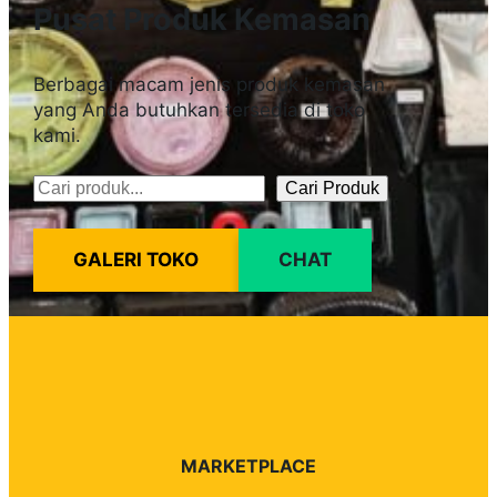
Pusat Produk Kemasan
Berbagai macam jenis produk kemasan
yang Anda butuhkan tersedia di toko
kami.
Cari Produk
Pencarian
GALERI TOKO
CHAT
MARKETPLACE