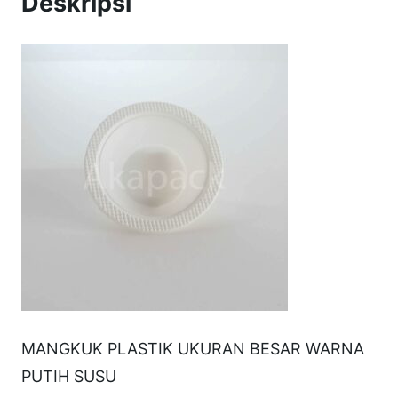
Deskripsi
a
n
g
k
o
k
N
e
w
0
7
MANGKUK PLASTIK UKURAN BESAR WARNA
PUTIH SUSU