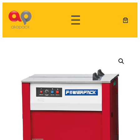
Lewati
ke
konten