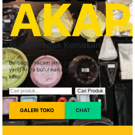
AKAP
Pusat Produk Kemasan
Berbagai macam jenis produk kemasan
yang Anda butuhkan tersedia di toko
kami.
Cari Produk
Pencarian
GALERI TOKO
CHAT