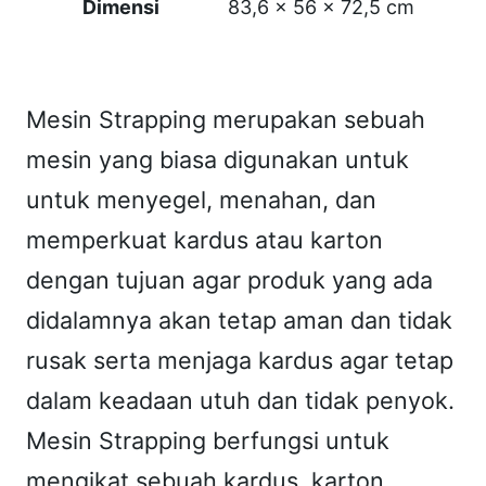
t
Dimensi
83,6 x 56 x 72,5 cm
o
m
a
Mesin Strapping merupakan sebuah
t
mesin yang biasa digunakan untuk
i
untuk menyegel, menahan, dan
c
memperkuat kardus atau karton
S
t
dengan tujuan agar produk yang ada
r
didalamnya akan tetap aman dan tidak
a
rusak serta menjaga kardus agar tetap
p
dalam keadaan utuh dan tidak penyok.
p
Mesin Strapping berfungsi untuk
i
n
mengikat sebuah kardus, karton