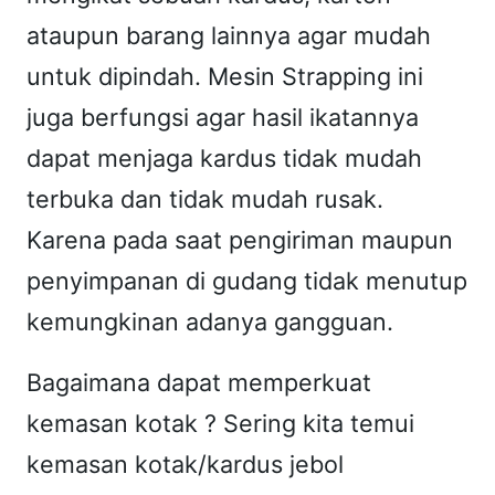
g
ataupun barang lainnya agar mudah
M
untuk dipindah. Mesin Strapping ini
a
juga berfungsi agar hasil ikatannya
c
dapat menjaga kardus tidak mudah
h
i
terbuka dan tidak mudah rusak.
n
Karena pada saat pengiriman maupun
e
penyimpanan di gudang tidak menutup
"
kemungkinan adanya gangguan.
P
O
Bagaimana dapat memperkuat
W
kemasan kotak ? Sering kita temui
E
kemasan kotak/kardus jebol
R