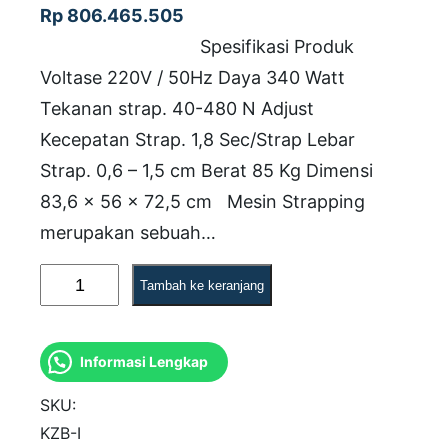
Rp
806.465.505
Spesifikasi Produk
Voltase 220V / 50Hz Daya 340 Watt
Tekanan strap. 40-480 N Adjust
Kecepatan Strap. 1,8 Sec/Strap Lebar
Strap. 0,6 – 1,5 cm Berat 85 Kg Dimensi
83,6 x 56 x 72,5 cm Mesin Strapping
merupakan sebuah…
K
Tambah ke keranjang
u
a
Informasi Lengkap
n
t
SKU:
i
KZB-I