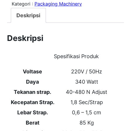
Kategori :
Packaging Machinery
t
a
Deskripsi
s
K
Deskripsi
Z
B
Spesifikasi Produk
-
I
Voltase
220V / 50Hz
S
Daya
340 Watt
e
Tekanan strap.
40-480 N Adjust
m
Kecepatan Strap.
1,8 Sec/Strap
i
Lebar Strap.
0,6 – 1,5 cm
A
Berat
85 Kg
u