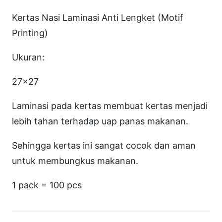
r
Kertas Nasi Laminasi Anti Lengket (Motif
t
Printing)
a
s
Ukuran:
N
27×27
a
s
Laminasi pada kertas membuat kertas menjadi
i
lebih tahan terhadap uap panas makanan.
M
Sehingga kertas ini sangat cocok dan aman
G
untuk membungkus makanan.
F
o
1 pack = 100 pcs
o
d