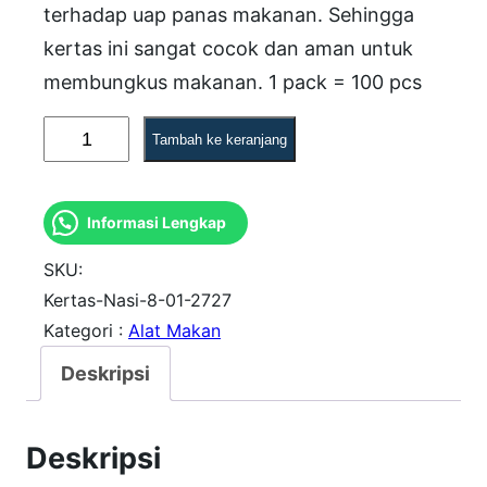
terhadap uap panas makanan. Sehingga
kertas ini sangat cocok dan aman untuk
membungkus makanan. 1 pack = 100 pcs
K
Tambah ke keranjang
u
a
Informasi Lengkap
n
t
SKU:
i
Kertas-Nasi-8-01-2727
Kategori :
Alat Makan
t
a
Deskripsi
s
K
Deskripsi
e