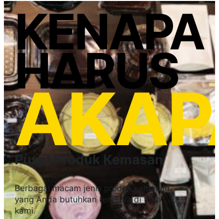
KENAPA
HARUS
AKAP
Pusat Produk Kemasan
Berbagai macam jenis produk kemasan
yang Anda butuhkan tersedia di toko
kami.