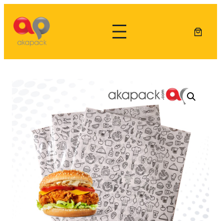
Lewati
ke
konten