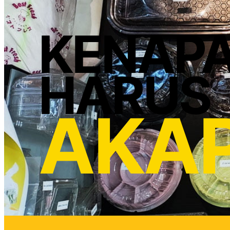
KENAP
HARUS
AKA