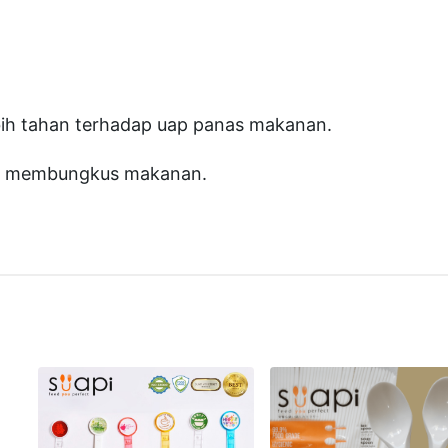
N
a
s
i
bih tahan terhadap uap panas makanan.
M
uk membungkus makanan.
G
F
o
o
d
8
-
0
1