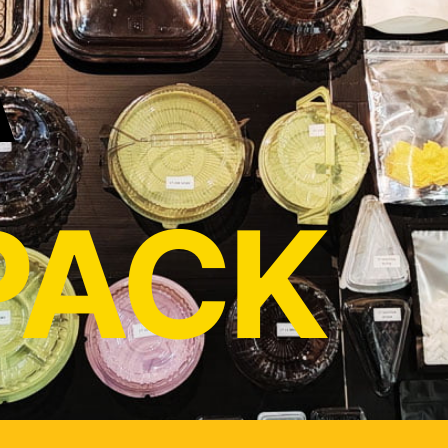
A
PACK