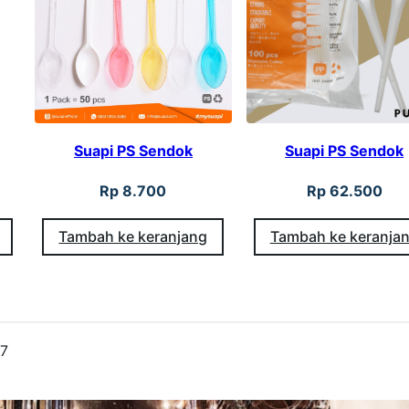
2
5
×
2
7
Suapi PS Sendok
Suapi PS Sendok
Rp
8.700
Rp
62.500
Tambah ke keranjang
Tambah ke keranja
27