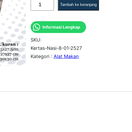
K
Tambah ke keranjang
u
a
Informasi Lengkap
n
t
SKU:
i
Kertas-Nasi-8-01-2527
Kategori :
Alat Makan
t
a
s
K
e
r
t
a
s