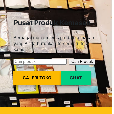
Pusat Produk Kemasan
Berbagai macam jenis produk kemasan
yang Anda butuhkan tersedia di toko
kami.
Cari Produk
Pencarian
GALERI TOKO
CHAT