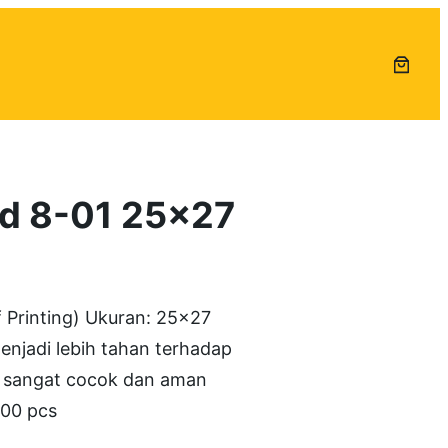
od 8-01 25×27
f Printing) Ukuran: 25×27
njadi lebih tahan terhadap
i sangat cocok dan aman
00 pcs