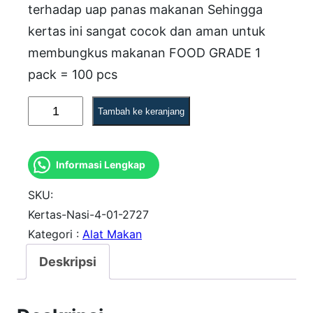
terhadap uap panas makanan Sehingga
kertas ini sangat cocok dan aman untuk
membungkus makanan FOOD GRADE 1
pack = 100 pcs
K
Tambah ke keranjang
u
a
Informasi Lengkap
n
t
SKU:
i
Kertas-Nasi-4-01-2727
Kategori :
Alat Makan
t
a
Deskripsi
s
K