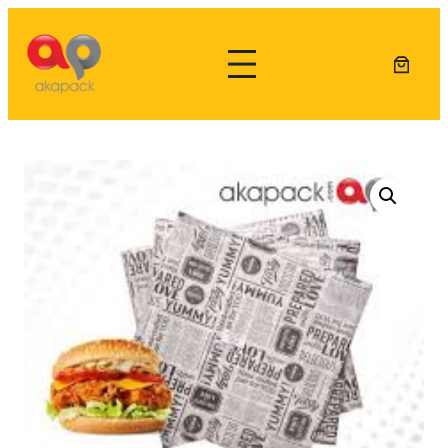
Lewati
ke
konten