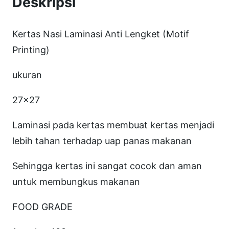
Deskripsi
e
r
Kertas Nasi Laminasi Anti Lengket (Motif
t
Printing)
a
s
ukuran
N
27×27
a
s
Laminasi pada kertas membuat kertas menjadi
i
lebih tahan terhadap uap panas makanan
M
Sehingga kertas ini sangat cocok dan aman
G
untuk membungkus makanan
F
o
FOOD GRADE
o