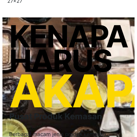
27×27
KENAPA
HARUS
AKAP
Pusat Produk Kemasan
Berbagai macam jenis produk kemasan