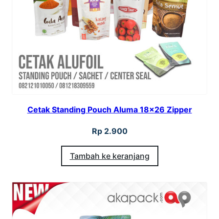
U
M
A
U
K
7
7
Cetak Standing Pouch Aluma 18×26 Zipper
X
1
Rp
2.900
0
Tambah ke keranjang
8
C
M