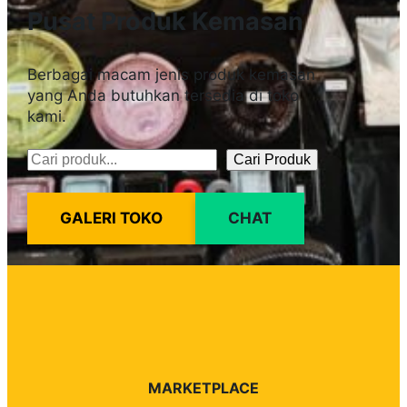
Pusat Produk Kemasan
Berbagai macam jenis produk kemasan
yang Anda butuhkan tersedia di toko
kami.
Cari Produk
Pencarian
GALERI TOKO
CHAT
MARKETPLACE