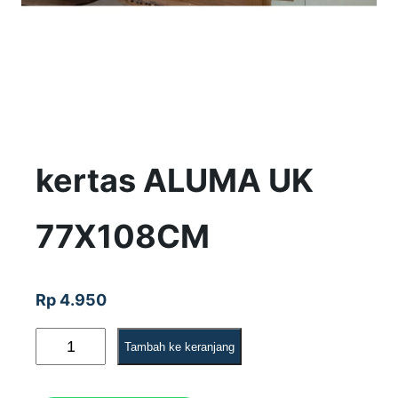
kertas ALUMA UK
77X108CM
Rp
4.950
K
Tambah ke keranjang
u
a