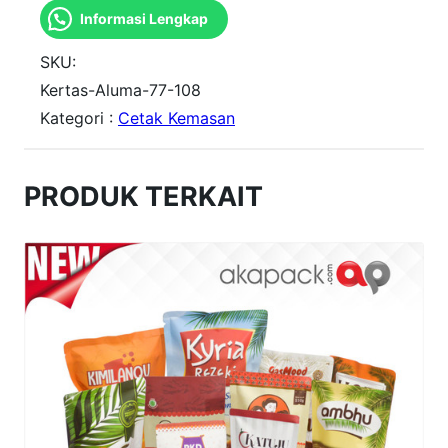
Informasi Lengkap
n
t
SKU:
i
Kertas-Aluma-77-108
Kategori :
Cetak Kemasan
t
a
s
PRODUK TERKAIT
k
e
r
t
a
s
A
L