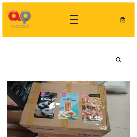
Lewati
ke
konten