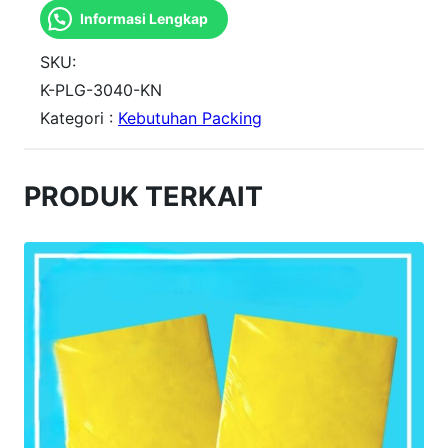
Informasi Lengkap
n
t
SKU:
i
K-PLG-3040-KN
Kategori :
Kebutuhan Packing
t
a
s
PRODUK TERKAIT
k
a
n
t
o
n
g
p