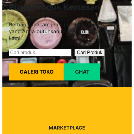
Pusat Produk Kemasan
Berbagai macam jenis produk kemasan
yang Anda butuhkan tersedia di toko
kami.
Cari Produk
Pencarian
GALERI TOKO
CHAT
MARKETPLACE