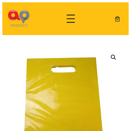
Lewati
ke
konten