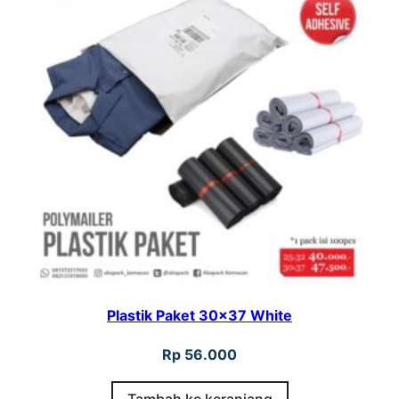
0
Plastik Paket 30×37 White
Rp
56.000