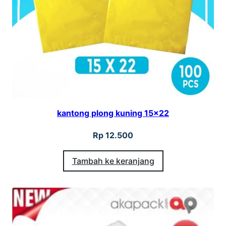
l
o
n
g
k
u
n
kantong plong kuning 15×22
i
n
Rp
12.500
g
Tambah ke keranjang
3
0
×
4