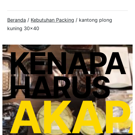
Beranda
/
Kebutuhan Packing
/ kantong plong
kuning 30×40
KENAPA
HARUS
AKAP