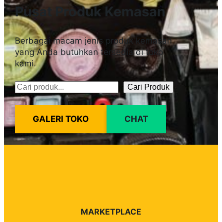
Pusat Produk Kemasan
Berbagai macam jenis produk kemasan
yang Anda butuhkan tersedia di toko
kami.
Cari Produk
Pencarian
GALERI TOKO
CHAT
MARKETPLACE