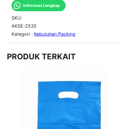
Informasi Lengkap
n
t
SKU:
i
AKSE-2535
Kategori :
Kebutuhan Packing
t
a
s
PRODUK TERKAIT
K
a
n
t
o
n
g
A