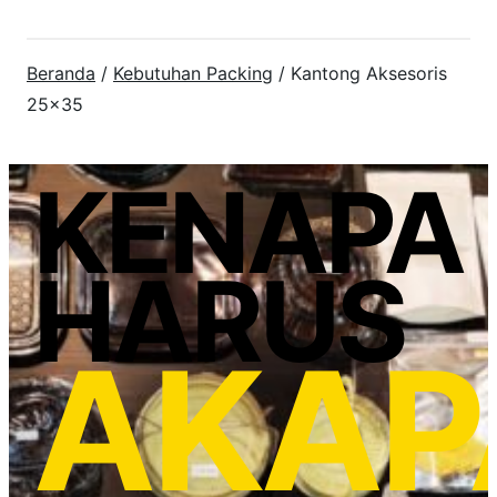
Beranda
/
Kebutuhan Packing
/ Kantong Aksesoris
25×35
KENAPA
HARUS
AKAP