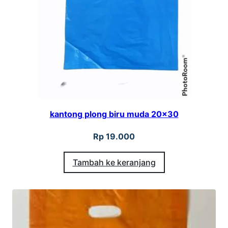
k
s
e
s
o
r
i
kantong plong biru muda 20×30
s
2
Rp
19.000
5
Tambah ke keranjang
×
3
5