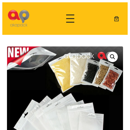
Lewati
ke
konten