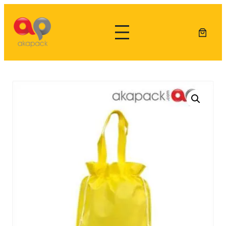
Lewati
ke
konten