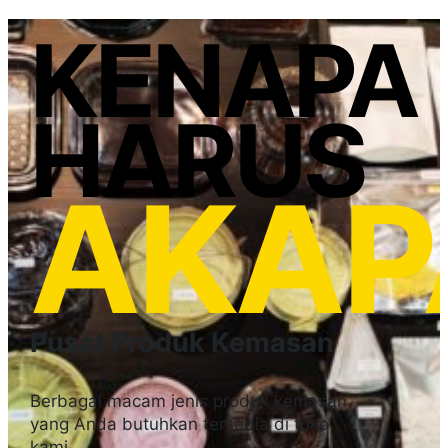
KENAPA
HARUS
AKAP
Pusat Produk Kemasan
Berbagai macam jenis produk kemasan
yang Anda butuhkan tersedia di toko
kami.