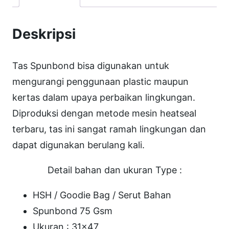
s
H
Deskripsi
S
H
Tas Spunbond bisa digunakan untuk
s
mengurangi penggunaan plastic maupun
e
kertas dalam upaya perbaikan lingkungan.
r
Diproduksi dengan metode mesin heatseal
u
terbaru, tas ini sangat ramah lingkungan dan
t
dapat digunakan berulang kali.
3
1
Detail bahan dan ukuran Type :
x
HSH / Goodie Bag / Serut Bahan
4
Spunbond 75 Gsm
7
Ukuran : 31×47