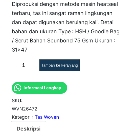
Diproduksi dengan metode mesin heatseal
terbaru, tas ini sangat ramah lingkungan
dan dapat digunakan berulang kali. Detail
bahan dan ukuran Type : HSH / Goodie Bag
/ Serut Bahan Spunbond 75 Gsm Ukuran :
31×47
K
Tambah ke keranjang
u
a
Informasi Lengkap
n
t
SKU:
i
WVN26472
Kategori :
Tas Woven
t
a
Deskripsi