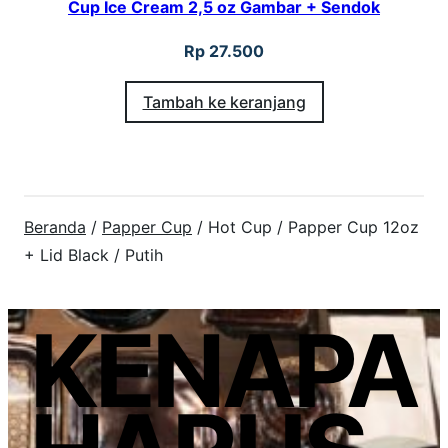
Cup Ice Cream 2,5 oz Gambar + Sendok
Rp
27.500
Tambah ke keranjang
Beranda
/
Papper Cup
/ Hot Cup / Papper Cup 12oz
+ Lid Black / Putih
KENAPA