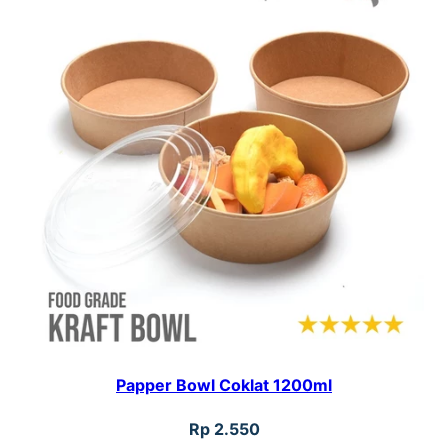
a
c
k
/
P
u
t
i
h
Papper Bowl Coklat 1200ml
Rp
2.550