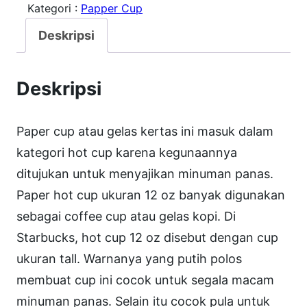
Kategori :
Papper Cup
t
a
Deskripsi
s
H
Deskripsi
o
t
Paper cup atau gelas kertas ini masuk dalam
C
kategori hot cup karena kegunaannya
u
ditujukan untuk menyajikan minuman panas.
p
Paper hot cup ukuran 12 oz banyak digunakan
/
sebagai coffee cup atau gelas kopi. Di
P
Starbucks, hot cup 12 oz disebut dengan cup
a
ukuran tall. Warnanya yang putih polos
p
membuat cup ini cocok untuk segala macam
p
minuman panas. Selain itu cocok pula untuk