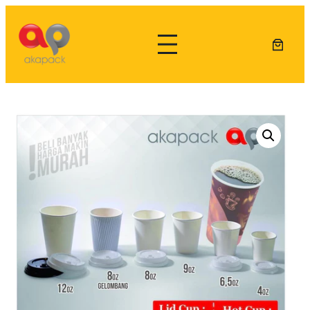
Lewati
ke
konten