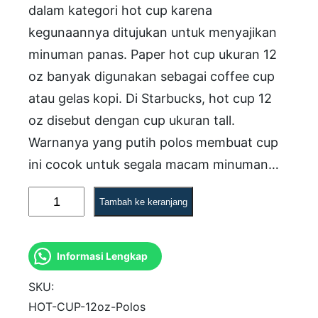
dalam kategori hot cup karena
kegunaannya ditujukan untuk menyajikan
minuman panas. Paper hot cup ukuran 12
oz banyak digunakan sebagai coffee cup
atau gelas kopi. Di Starbucks, hot cup 12
oz disebut dengan cup ukuran tall.
Warnanya yang putih polos membuat cup
ini cocok untuk segala macam minuman…
K
Tambah ke keranjang
u
a
Informasi Lengkap
n
t
SKU:
i
HOT-CUP-12oz-Polos