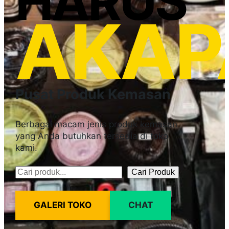
HARUS
AKAP
Pusat Produk Kemasan
Berbagai macam jenis produk kemasan
yang Anda butuhkan tersedia di toko
kami.
Cari Produk
Pencarian
GALERI TOKO
CHAT