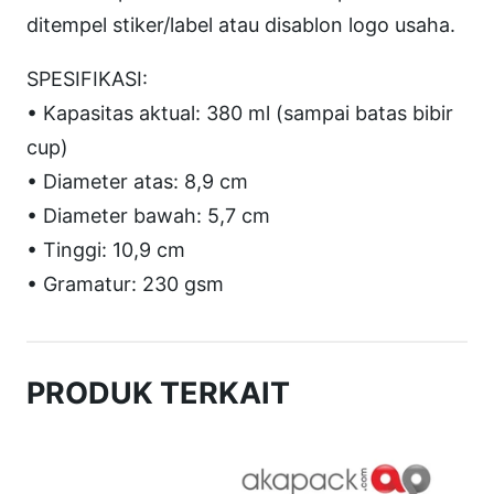
e
ditempel stiker/label atau disablon logo usaha.
r
C
SPESIFIKASI:
u
• Kapasitas aktual: 380 ml (sampai batas bibir
p
cup)
1
• Diameter atas: 8,9 cm
2
• Diameter bawah: 5,7 cm
o
• Tinggi: 10,9 cm
z
• Gramatur: 230 gsm
+
L
i
PRODUK TERKAIT
d
B
l