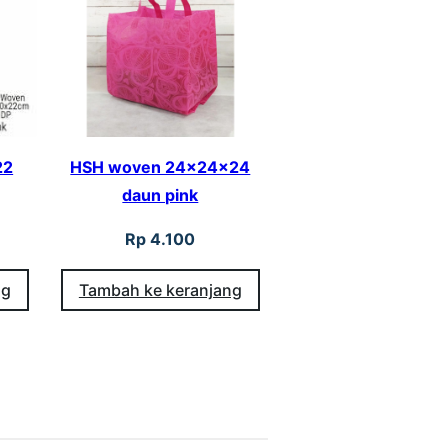
22
HSH woven 24x24x24
daun pink
Rp
4.100
ng
Tambah ke keranjang