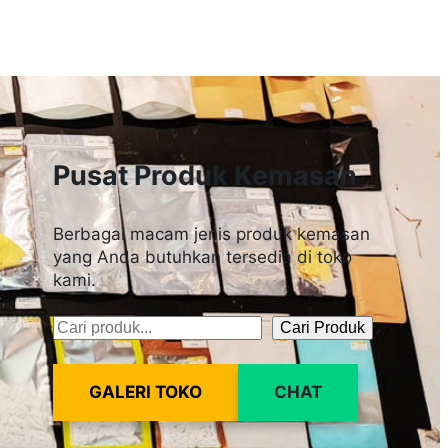
Pusat Produk Kemasan
Berbagai macam jenis produk kemasan
yang Anda butuhkan tersedia di toko
kami.
Cari Produk
Pencarian
GALERI TOKO
CHAT