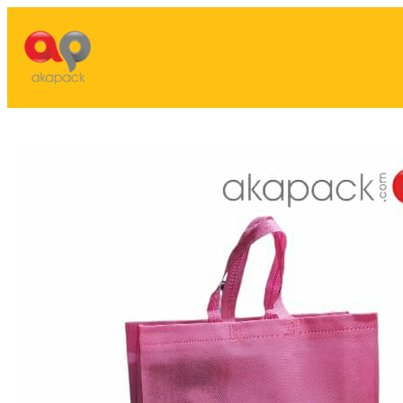
Lewati
ke
konten