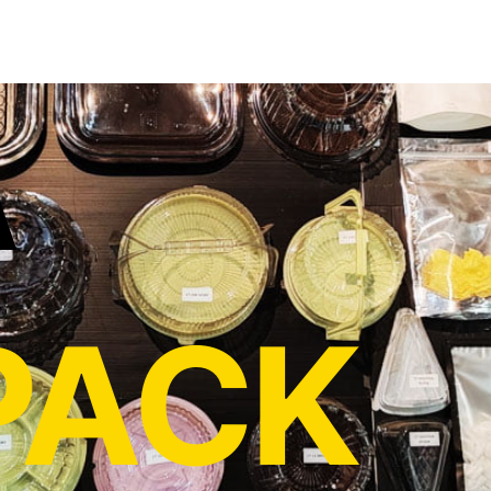
A
PACK