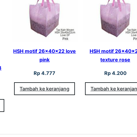
×
2
2
p
i
HSH motif 26x40x22 love
HSH motif 26x40x
n
pink
texture rose
k
8
Rp
4.777
Rp
4.200
Tambah ke keranjang
Tambah ke keranja