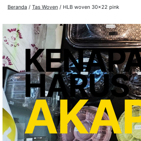
Beranda
/
Tas Woven
/ HLB woven 30×22 pink
KENAP
HARUS
AKA