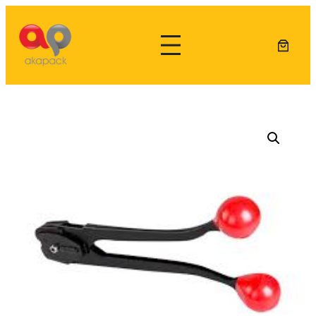
Lewati
ke
konten