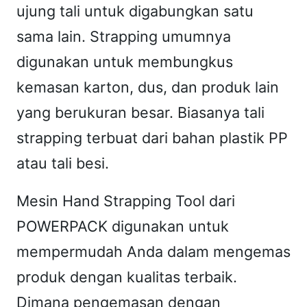
ujung tali untuk digabungkan satu
E
R
sama lain. Strapping umumnya
P
digunakan untuk membungkus
A
kemasan karton, dus, dan produk lain
C
yang berukuran besar. Biasanya tali
K
strapping terbuat dari bahan plastik PP
"
atau tali besi.
Mesin Hand Strapping Tool dari
POWERPACK digunakan untuk
mempermudah Anda dalam mengemas
produk dengan kualitas terbaik.
Dimana pengemasan dengan