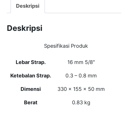
a
Deskripsi
s
H
Deskripsi
C
-
Spesifikasi Produk
8
1
Lebar Strap.
16 mm 5/8″
2
H
Ketebalan Strap.
0.3 – 0.8 mm
a
Dimensi
330 x 155 x 50 mm
n
d
Berat
0.83 kg
S
t