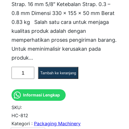
Strap. 16 mm 5/8″ Ketebalan Strap. 0.3 –
0.8 mm Dimensi 330 x 155 x 50 mm Berat
0.83 kg Salah satu cara untuk menjaga
kualitas produk adalah dengan
memperhatikan proses pengiriman barang.
Untuk meminimalisir kerusakan pada
produk…
K
Tambah ke keranjang
u
a
Informasi Lengkap
n
t
SKU:
i
HC-812
Kategori :
Packaging Machinery
t