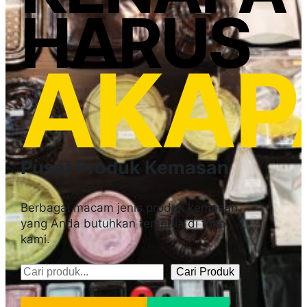
HARUS
AKAP
Pusat Produk Kemasan
Berbagai macam jenis produk kemasan
yang Anda butuhkan tersedia di toko
kami.
Cari Produk
Pencarian