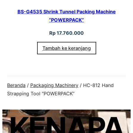
BS-G4535 Shrink Tunnel Packing Machine
“POWERPACK”
Rp
17.760.000
Tambah ke keranjang
Beranda
/
Packaging Machinery
/ HC-812 Hand
Strapping Tool “POWERPACK”
KENAPA