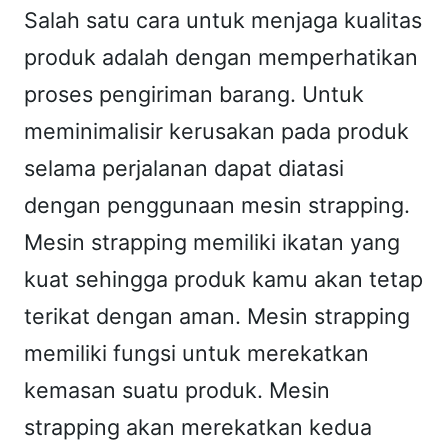
r
Salah satu cara untuk menjaga kualitas
a
produk adalah dengan memperhatikan
p
proses pengiriman barang. Untuk
p
i
meminimalisir kerusakan pada produk
n
selama perjalanan dapat diatasi
g
dengan penggunaan mesin strapping.
T
Mesin strapping memiliki ikatan yang
o
kuat sehingga produk kamu akan tetap
o
l
terikat dengan aman. Mesin strapping
"
memiliki fungsi untuk merekatkan
P
kemasan suatu produk. Mesin
O
strapping akan merekatkan kedua
W