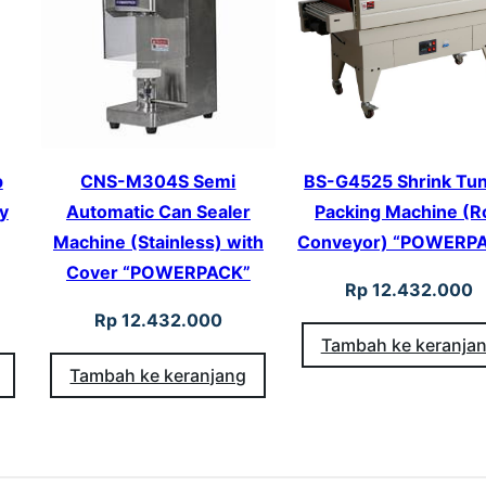
H
a
n
d
I
p
CNS-M304S Semi
BS-G4525 Shrink Tun
m
y
Automatic Can Sealer
Packing Machine (R
p
Machine (Stainless) with
Conveyor) “POWERP
u
Cover “POWERPACK”
Rp
12.432.000
l
Rp
12.432.000
s
Tambah ke keranja
e
Tambah ke keranjang
S
e
a