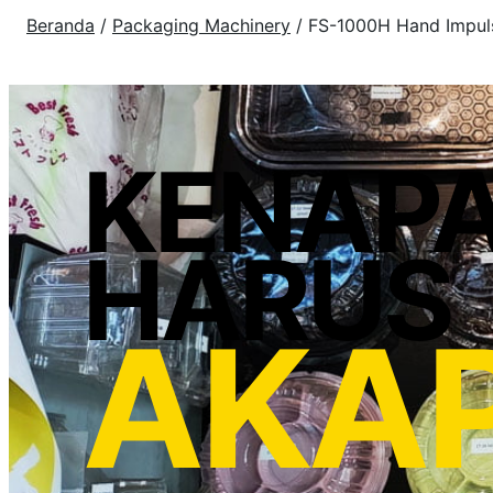
Beranda
/
Packaging Machinery
/ FS-1000H Hand Impul
KENAP
HARUS
AKA