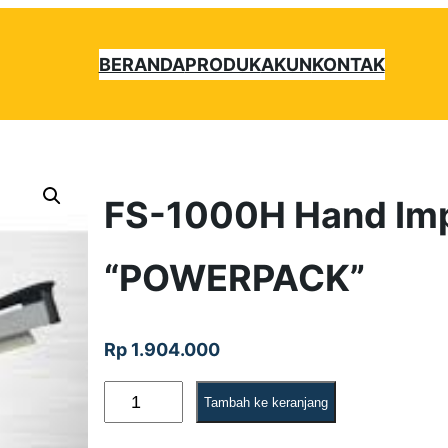
BERANDA
PRODUK
AKUN
KONTAK
FS-1000H Hand Imp
“POWERPACK”
Rp
1.904.000
K
Tambah ke keranjang
u