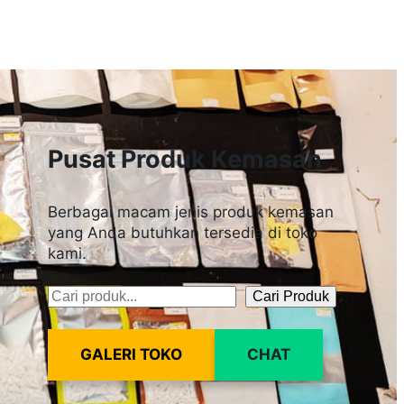
Pusat Produk Kemasan
Berbagai macam jenis produk kemasan
yang Anda butuhkan tersedia di toko
kami.
Cari Produk
Pencarian
GALERI TOKO
CHAT