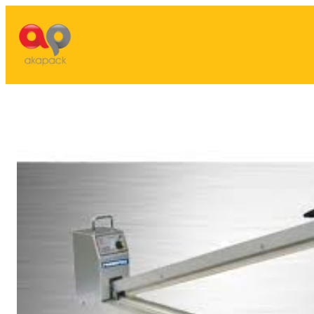
Lewati
ke
konten