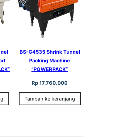
nel
BS-G4535 Shrink Tunnel
od
Packing Machine
ACK”
“POWERPACK”
Rp
17.760.000
ng
Tambah ke keranjang