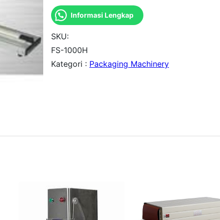
a
Informasi Lengkap
n
t
SKU:
i
FS-1000H
Kategori :
Packaging Machinery
t
a
s
F
S
-
1
0
0
0
H